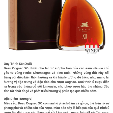
Quy Trình Sản Xuất
Deau Cognac XO được chế tác từ sự pha trộn của các eaux-de-vie chủ
yếu từ vùng Petite Champagne và Fins Bois. Những vùng đất này nổi
tiếng với điều kiện thổ nhưỡng và khí hậu lý tưởng để trồng nho, mang lại
hương vị đặc trưng và độc đáo cho rượu Cognac. Quá trình ủ rượu diễn
ra trong các thùng gỗ sồi Limousin, cho phép rượu hấp thụ những đặc
tính tốt nhất từ gỗ và phát triển hương vị phức tạp qua nhiều năm.
Đặc Điểm Hương Vị
Màu sắc: Deau Cognac XO có màu hổ phách đậm và gỗ gụ, thể hiện rõ sự
phong phú và chiều sâu của rượu. Màu sắc này là kết quả của quá trình ủ
rượu lâu dài trong các thùng gỗ sồi Limousin, mang lại một vẻ đẹp sang