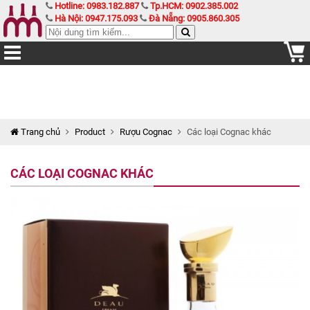
Hotline: 0983.182.887
Tp.HCM: 0902.385.002
Hà Nội: 0947.175.093
Đà Nẵng: 0905.860.305
Trang chủ
Product
Rượu Cognac
Các loại Cognac khác
CÁC LOẠI COGNAC KHÁC