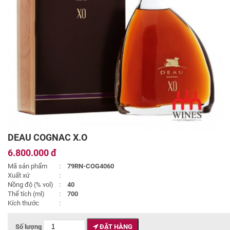
DEAU COGNAC X.O
6.800.000 đ
Mã sản phẩm
:
79RN-COG4060
Xuất xứ
:
Nồng độ (% vol)
:
40
Thể tích (ml)
:
700
Kích thước
:
Số lượng
ĐẶT HÀNG