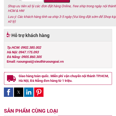
Shop ưu tiên xữ lý các đơn đặt hàng Online, free ship trong ngày nội thành
HCM & HN!
Lưu ý: Các khách hàng tỉnh xa ship 3-5 ngày (Vui lòng đặt sớm để Shop kịp
xữ lý)
Hỗ trợ khách hàng
Tp.HCM: 0902.385.002
Hà Nội: 0947.175.093
Đà Nẵng: 0905.860.305
Email: ruoungoai@sieuthiruoungoai.vn
Giao hàng toàn quốc. Miễn phí vận chuyển nội thành TP.HCM,
Hà Nội, Đà Nẵng đơn hàng từ 1 triệu.
SẢN PHẨM CÙNG LOẠI