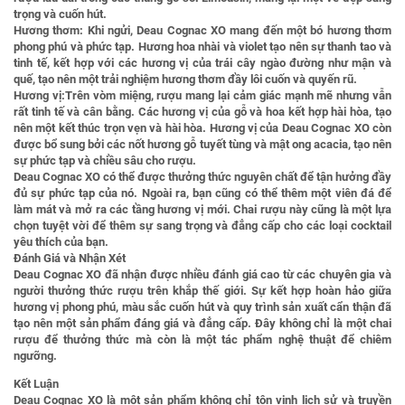
trọng và cuốn hút.
Hương thơm: Khi ngửi, Deau Cognac XO mang đến một bó hương thơm
phong phú và phức tạp. Hương hoa nhài và violet tạo nên sự thanh tao và
tinh tế, kết hợp với các hương vị của trái cây ngào đường như mận và
quế, tạo nên một trải nghiệm hương thơm đầy lôi cuốn và quyến rũ.
Hương vị:Trên vòm miệng, rượu mang lại cảm giác mạnh mẽ nhưng vẫn
rất tinh tế và cân bằng. Các hương vị của gỗ và hoa kết hợp hài hòa, tạo
nên một kết thúc trọn vẹn và hài hòa. Hương vị của Deau Cognac XO còn
được bổ sung bởi các nốt hương gỗ tuyết tùng và mật ong acacia, tạo nên
sự phức tạp và chiều sâu cho rượu.
Deau Cognac XO có thể được thưởng thức nguyên chất để tận hưởng đầy
đủ sự phức tạp của nó. Ngoài ra, bạn cũng có thể thêm một viên đá để
làm mát và mở ra các tầng hương vị mới. Chai rượu này cũng là một lựa
chọn tuyệt vời để thêm sự sang trọng và đẳng cấp cho các loại cocktail
yêu thích của bạn.
Đánh Giá và Nhận Xét
Deau Cognac XO đã nhận được nhiều đánh giá cao từ các chuyên gia và
người thưởng thức rượu trên khắp thế giới. Sự kết hợp hoàn hảo giữa
hương vị phong phú, màu sắc cuốn hút và quy trình sản xuất cẩn thận đã
tạo nên một sản phẩm đáng giá và đẳng cấp. Đây không chỉ là một chai
rượu để thưởng thức mà còn là một tác phẩm nghệ thuật để chiêm
ngưỡng.
Kết Luận
Deau Cognac XO là một sản phẩm không chỉ tôn vinh lịch sử và truyền