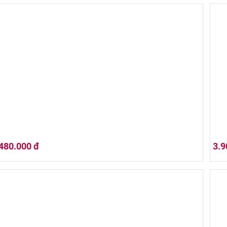
Michter's 10 Yrs Old Single Barrel Straight Rye Whiskey 700ml
Jim 
480.000 đ
3.9
Old Virginia Bourbon Whisky
Mich