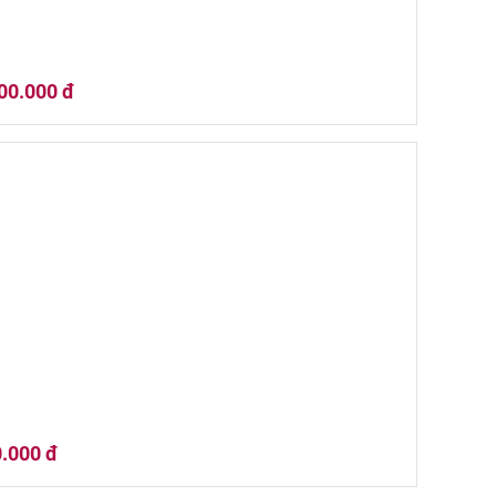
00.000 đ
 Daniel's Tennessee Rye
.000 đ