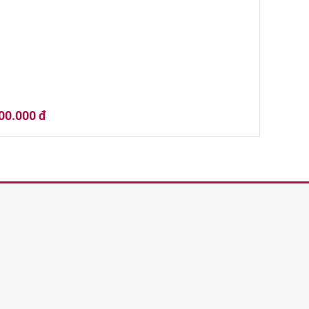
00.000 đ
ter's US*1 Straight Bourbon Whiskey