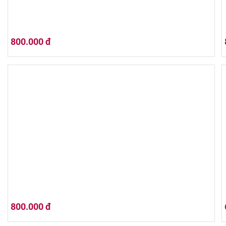
800.000 đ
Jack Daniel's Tennessee Apple 700ml
800.000 đ