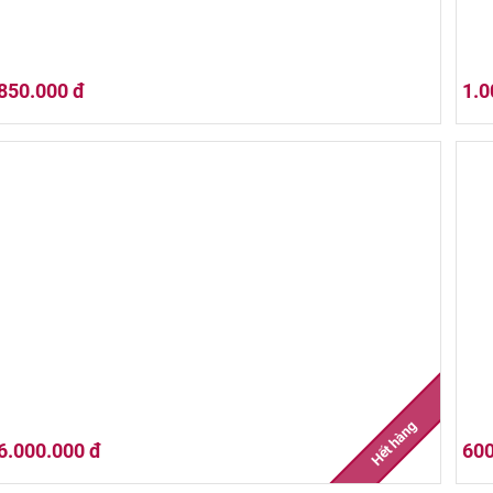
850.000 đ
1.0
Jack Daniel's Red Dog Saloon
Jack
Hết hàng
6.000.000 đ
600