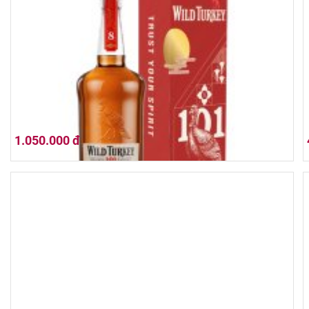
Blanton's Original 700ml
1.050.000 đ
Wild Turkey 8 Year Old 101 Proof 700ml