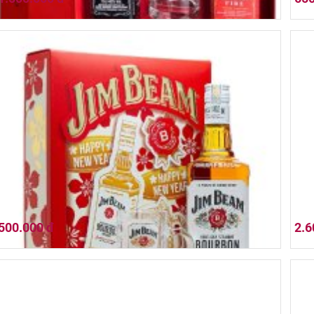
Set Hộp Quà 2 Chai Jack Daniel's 700ml x 2
Old 
500.000 đ
2.6