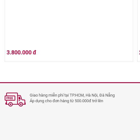
3.800.000 đ
Michter's Limited Release Toasted Barrel Finish Straight
Giao hàng miễn phí tại TP.HCM, Hà Nội, Đà Nẵng
Áp dụng cho đơn hàng từ 500.000đ trở lên
Bourbon Whiskey 700ml