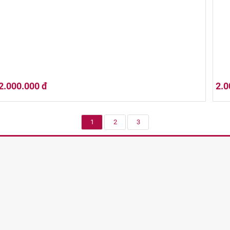
2.000.000 đ
2.0
1
2
3
Michter's US*1 Unblended American Whiskey 700ml
Mich