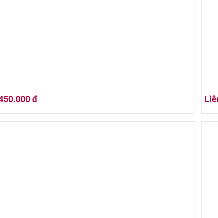
Jim Beam Bourbon Whisky Gift box (+1 glass)
WIL
450.000 đ
Liê
Jim Beam Apple
Jim