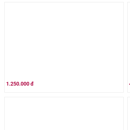
Jack Daniel's Tennessee Fire
1.250.000 đ
KNOB CREEK BOURBON RYE 750ml