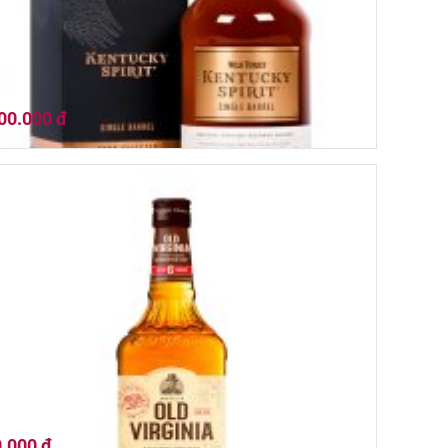
00.000 đ
 Turkey Kentucky Spirit 700ml
.000 đ