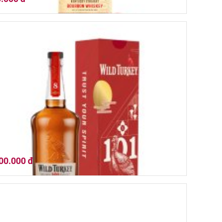
Virginia Bourbon Whisky 6YO
00.000 đ