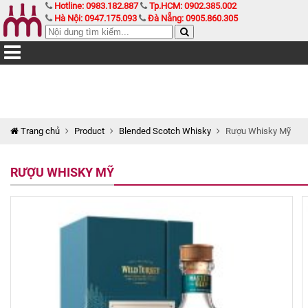
Hotline: 0983.182.887
Tp.HCM: 0902.385.002
Hà Nội: 0947.175.093
Đà Nẵng: 0905.860.305
Trang chủ
Product
Blended Scotch Whisky
Rượu Whisky Mỹ
RƯỢU WHISKY MỸ