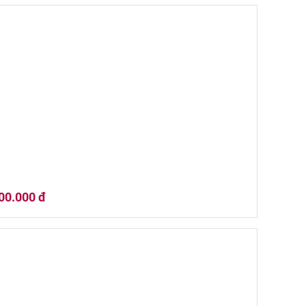
Beam Devil's Cut 700ML
00.000 đ
ter's Limited Release Barrel Strength Rye Whiskey 700ml