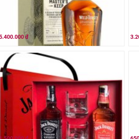
5.400.000 đ
3.2
Wild Turkey Master's Keep Unforgotten 700ml
Wild
1.500.000 đ
650