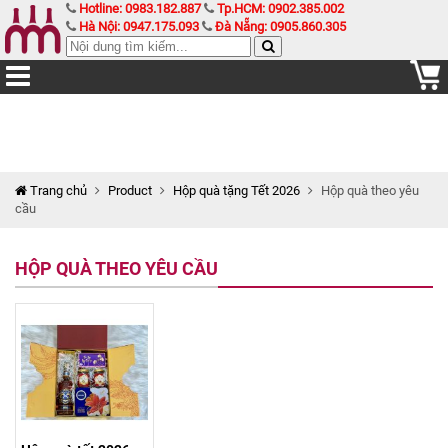
Hotline: 0983.182.887
Tp.HCM: 0902.385.002
Hà Nội: 0947.175.093
Đà Nẵng: 0905.860.305
Trang chủ
Product
Hộp quà tặng Tết 2026
Hộp quà theo yêu
cầu
HỘP QUÀ THEO YÊU CẦU