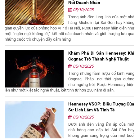
Nối Doanh Nhân
05/10/2025
Trong ánh đèn lung linh của một nhà
hàng Michelin tại Sài Gòn hay không
gian quyền lực của phòng họp VIP ở Hà Nội, Rượu Hennessy hiện diện như
một “ngôn ngữ không lời,” kết nối các doanh nhân và giới thượng lưu qua
những cuộc trò chuyện đầy cảm hứng
Khám Phá Di Sản Hennessy: Khi
Cognac Trở Thành Nghệ Thuật
05/10/2025
Trong những hầm rượu cổ kính vùng
Cognac, Pháp, nơi thời gian dường
như ngừng trôi, Rượu Hennessy hiện
lên như một kiệt tác nghệ thuật, kết tinh từ hơn 250 năm di sản.
Hennessy VSOP: Biểu Tượng Của
Sự Lịch Lãm Và Tinh Tế
05/10/2025
Dưới ánh đèn vàng ấm áp của một
nhà hàng cao cấp tại Sài Gòn hay
không gian sang trọng của một buổi