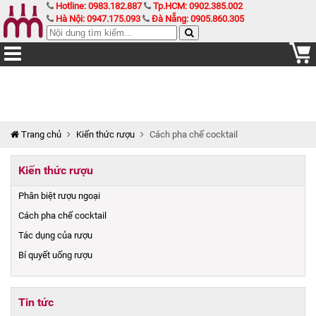
Hotline: 0983.182.887
Tp.HCM: 0902.385.002
Hà Nội: 0947.175.093
Đà Nẵng: 0905.860.305
Trang chủ
Kiến thức rượu
Cách pha chế cocktail
Kiến thức rượu
Phân biệt rượu ngoại
Cách pha chế cocktail
Tác dụng của rượu
Bí quyết uống rượu
Tin tức