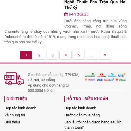
Nghệ Thuật Pha Trộn Qua Hai
Thế Kỷ
04/10/2025
Dưới ánh nắng vàng rực của vùng
Cognac, Pháp, nơi dòng sông
Charente lặng lẽ chảy qua những vườn nho xanh mướt, Rượu Bisquit &
Dubouché ra đời từ năm 1819, mang trong mình tinh hoa nghệ thuật pha
trộn qua hơn hai thế kỷ.
1
2
3
4
5
...
Giao hàng miễn phí tại TP.HCM,
Hà Nội, Đà Nẵng
Áp dụng cho đơn hàng từ
500.000đ trở lên
GIỚI THIỆU
HỖ TRỢ - ĐIỀU KHOẢN
Hợp tác kinh doanh
Hợp tác kinh doanh
Về chúng tôi
Hướng dẫn mua hàng
Giới thiệu
Bao lâu tôi nhận được hàng sau khi
thanh toán?