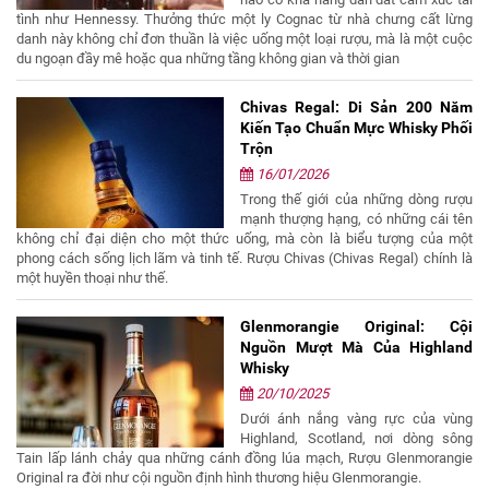
tình như Hennessy. Thưởng thức một ly Cognac từ nhà chưng cất lừng
danh này không chỉ đơn thuần là việc uống một loại rượu, mà là một cuộc
du ngoạn đầy mê hoặc qua những tầng không gian và thời gian
Chivas Regal: Di Sản 200 Năm
Kiến Tạo Chuẩn Mực Whisky Phối
Trộn
16/01/2026
Trong thế giới của những dòng rượu
mạnh thượng hạng, có những cái tên
không chỉ đại diện cho một thức uống, mà còn là biểu tượng của một
phong cách sống lịch lãm và tinh tế. Rượu Chivas (Chivas Regal) chính là
một huyền thoại như thế.
Glenmorangie Original: Cội
Nguồn Mượt Mà Của Highland
Whisky
20/10/2025
Dưới ánh nắng vàng rực của vùng
Highland, Scotland, nơi dòng sông
Tain lấp lánh chảy qua những cánh đồng lúa mạch, Rượu Glenmorangie
Original ra đời như cội nguồn định hình thương hiệu Glenmorangie.