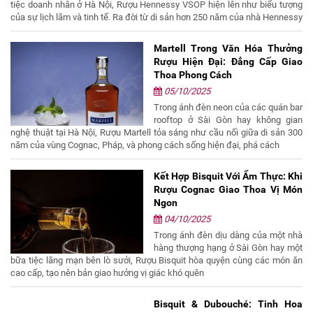
tiệc doanh nhân ở Hà Nội, Rượu Hennessy VSOP hiện lên như biểu tượng
của sự lịch lãm và tinh tế. Ra đời từ di sản hơn 250 năm của nhà Hennessy
Martell Trong Văn Hóa Thưởng
Rượu Hiện Đại: Đẳng Cấp Giao
Thoa Phong Cách
05/10/2025
Trong ánh đèn neon của các quán bar
rooftop ở Sài Gòn hay không gian
nghệ thuật tại Hà Nội, Rượu Martell tỏa sáng như cầu nối giữa di sản 300
năm của vùng Cognac, Pháp, và phong cách sống hiện đại, phá cách
Kết Hợp Bisquit Với Ẩm Thực: Khi
Rượu Cognac Giao Thoa Vị Món
Ngon
04/10/2025
Trong ánh đèn dịu dàng của một nhà
hàng thượng hạng ở Sài Gòn hay một
bữa tiệc lãng mạn bên lò sưởi, Rượu Bisquit hòa quyện cùng các món ăn
cao cấp, tạo nên bản giao hưởng vị giác khó quên
Bisquit & Dubouché: Tinh Hoa