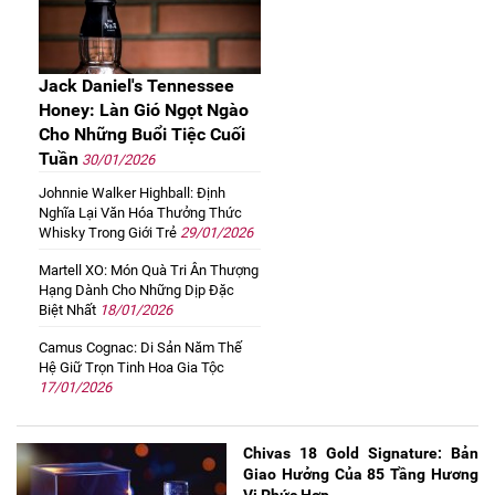
Jack Daniel's Tennessee
Honey: Làn Gió Ngọt Ngào
Cho Những Buổi Tiệc Cuối
Tuần
30/01/2026
Johnnie Walker Highball: Định
Nghĩa Lại Văn Hóa Thưởng Thức
Whisky Trong Giới Trẻ
29/01/2026
Martell XO: Món Quà Tri Ân Thượng
Hạng Dành Cho Những Dịp Đặc
Biệt Nhất
18/01/2026
Camus Cognac: Di Sản Năm Thế
Hệ Giữ Trọn Tinh Hoa Gia Tộc
17/01/2026
Chivas 18 Gold Signature: Bản
Giao Hưởng Của 85 Tầng Hương
Vị Phức Hợp