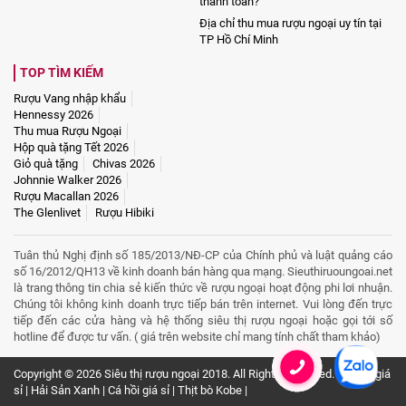
thanh toán?
Địa chỉ thu mua rượu ngoại uy tín tại
TP Hồ Chí Minh
TOP TÌM KIẾM
Rượu Vang nhập khẩu
Hennessy 2026
Thu mua Rượu Ngoại
Hộp quà tặng Tết 2026
Giỏ quà tặng
Chivas 2026
Johnnie Walker 2026
Rượu Macallan 2026
The Glenlivet
Rượu Hibiki
Tuân thủ Nghị định số 185/2013/NĐ-CP của Chính phủ và luật quảng cáo
số 16/2012/QH13 về kinh doanh bán hàng qua mạng. Sieuthiruoungoai.net
là trang thông tin chia sẻ kiến thức về rượu ngoại hoạt động phi lơi nhuận.
Chúng tôi không kinh doanh trực tiếp bán trên internet. Vui lòng đến trực
tiếp đến các cửa hàng và hệ thống siêu thị rượu ngoại hoặc gọi tới số
hotline để được tư vấn. ( giá trên website chỉ mang tính chất tham khảo)
Copyright © 2026
Siêu thị rượu ngoại 2018
. All Rights Reserved.
Thịt bò giá
sỉ
|
Hải Sản Xanh
|
Cá hồi giá sỉ
|
Thịt bò Kobe
|