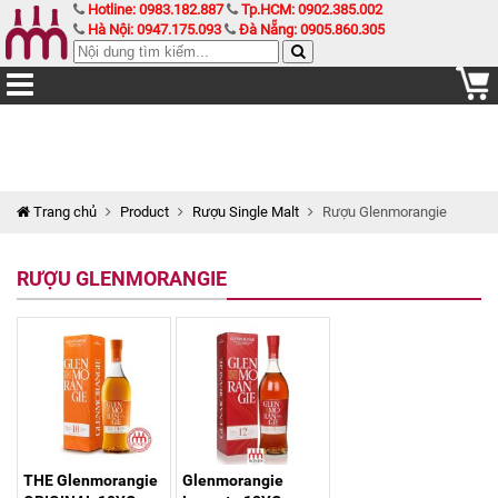
Hotline: 0983.182.887
Tp.HCM: 0902.385.002
Hà Nội: 0947.175.093
Đà Nẵng: 0905.860.305
Trang chủ
Product
Rượu Single Malt
Rượu Glenmorangie
RƯỢU GLENMORANGIE
THE Glenmorangie
Glenmorangie