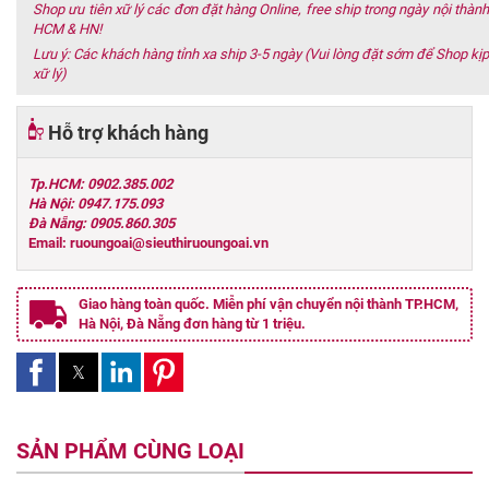
Shop ưu tiên xữ lý các đơn đặt hàng Online, free ship trong ngày nội thành
HCM & HN!
Lưu ý: Các khách hàng tỉnh xa ship 3-5 ngày (Vui lòng đặt sớm để Shop kịp
xữ lý)
Hỗ trợ khách hàng
Tp.HCM: 0902.385.002
Hà Nội: 0947.175.093
Đà Nẵng: 0905.860.305
Email: ruoungoai@sieuthiruoungoai.vn
Giao hàng toàn quốc. Miễn phí vận chuyển nội thành TP.HCM,
Hà Nội, Đà Nẵng đơn hàng từ 1 triệu.
SẢN PHẨM CÙNG LOẠI