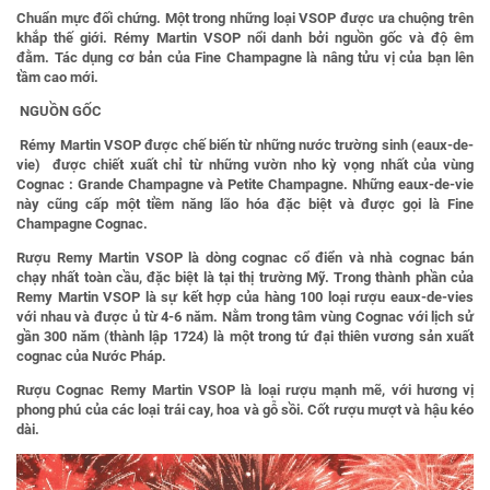
Chuẩn mực đối chứng. Một trong những loại VSOP được ưa chuộng trên
khắp thế giới. Rémy Martin VSOP nổi danh bởi nguồn gốc và độ êm
đằm. Tác dụng cơ bản của Fine Champagne là nâng tửu vị của bạn lên
tầm cao mới.
NGUỒN GỐC
Rémy Martin VSOP được chế biến từ những nước trường sinh (eaux-de-
vie) được chiết xuất chỉ từ những vườn nho kỳ vọng nhất của vùng
Cognac : Grande Champagne và Petite Champagne. Những eaux-de-vie
này cũng cấp một tiềm năng lão hóa đặc biệt và được gọi là Fine
Champagne Cognac.
Rượu Remy Martin VSOP là dòng cognac cổ điển và nhà cognac bán
chạy nhất toàn cầu, đặc biệt là tại thị trường Mỹ. Trong thành phần của
Remy Martin VSOP là sự kết hợp của hàng 100 loại rượu eaux-de-vies
với nhau và được ủ từ 4-6 năm. Nằm trong tâm vùng Cognac với lịch sử
gần 300 năm (thành lập 1724) là một trong tứ đại thiên vương sản xuất
cognac của Nước Pháp.
Rượu Cognac Remy Martin VSOP là loại rượu mạnh mẽ, với hương vị
phong phú của các loại trái cay, hoa và gỗ sồi. Cốt rượu mượt và hậu kéo
dài.