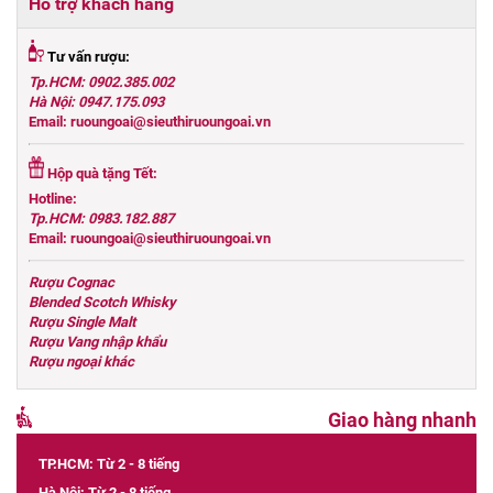
Hỗ trợ khách hàng
Tư vấn rượu:
Tp.HCM: 0902.385.002
Hà Nội: 0947.175.093
Email: ruoungoai@sieuthiruoungoai.vn
Hộp quà tặng Tết:
Hotline:
Tp.HCM: 0983.182.887
Email: ruoungoai@sieuthiruoungoai.vn
Rượu Cognac
Blended Scotch Whisky
Rượu Single Malt
Rượu Vang nhập khẩu
Rượu ngoại khác
Giao hàng nhanh
TP.HCM: Từ 2 - 8 tiếng
Hà Nội: Từ 2 - 8 tiếng