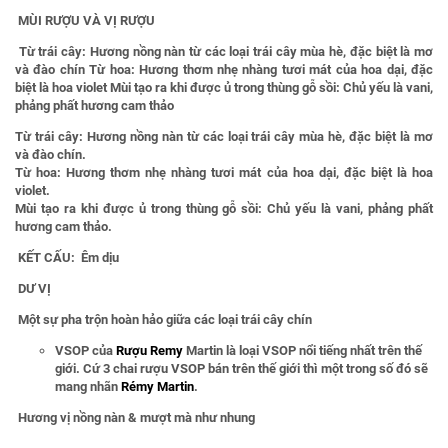
MÙI RƯỢU VÀ VỊ RƯỢU
Từ trái cây: Hương nồng nàn từ các loại trái cây mùa hè, đặc biệt là mơ
và đào chín Từ hoa: Hương thơm nhẹ nhàng tươi mát của hoa dại, đặc
biệt là hoa violet Mùi tạo ra khi được ủ trong thùng gỗ sồi: Chủ yếu là vani,
phảng phất hương cam thảo
Từ trái cây: Hương nồng nàn từ các loại trái cây mùa hè, đặc biệt là mơ
và đào chín.
Từ hoa: Hương thơm nhẹ nhàng tươi mát của hoa dại, đặc biệt là hoa
violet.
Mùi tạo ra khi được ủ trong thùng gỗ sồi: Chủ yếu là vani, phảng phất
hương cam thảo.
KẾT CẤU:
Êm dịu
DƯ VỊ
Một sự pha trộn hoàn hảo giữa các loại trái cây chín
VSOP của
Rượu Remy
Martin là loại VSOP nổi tiếng nhất trên thế
giới. Cứ 3 chai rượu VSOP bán trên thế giới thì một trong số đó sẽ
mang nhãn
Rémy Martin
.
Hương vị nồng nàn & mượt mà như nhung