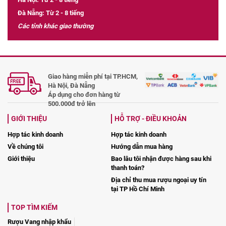
Đà Nẵng: Từ 2 - 8 tiếng
Các tỉnh khác giao thường
Giao hàng miễn phí tại TP.HCM,
Hà Nội, Đà Nẵng
Áp dụng cho đơn hàng từ
500.000đ trở lên
GIỚI THIỆU
HỖ TRỢ - ĐIỀU KHOẢN
Hợp tác kinh doanh
Hợp tác kinh doanh
Về chúng tôi
Hướng dẫn mua hàng
Giới thiệu
Bao lâu tôi nhận được hàng sau khi
thanh toán?
Địa chỉ thu mua rượu ngoại uy tín
tại TP Hồ Chí Minh
TOP TÌM KIẾM
Rượu Vang nhập khẩu