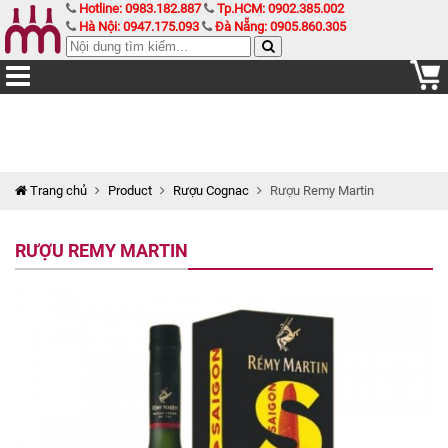
Hotline: 0983.182.887
Tp.HCM: 0902.385.002
Hà Nội: 0947.175.093
Đà Nẵng: 0905.860.305
Trang chủ
Product
Rượu Cognac
Rượu Remy Martin
RƯỢU REMY MARTIN