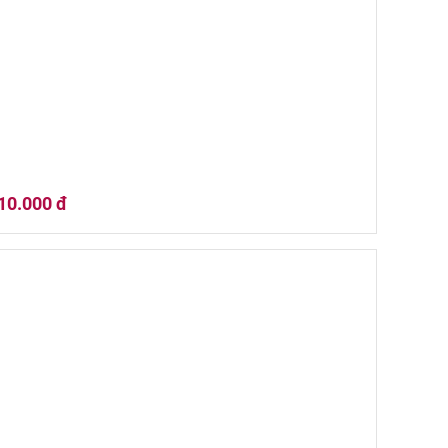
 quà tết 2026 (01HQ26-016)
10.000 đ
 quà tết 2026 (01HQ26-008)