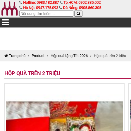
Hotline: 0983.182.887
Tp.HCM: 0902.385.002
Hà Nội: 0947.175.093
Đà Nẵng: 0905.860.305
Trang chủ
Product
Hộp quà tặng Tết 2026
Hộp quà trên 2 triệu
HỘP QUÀ TRÊN 2 TRIỆU