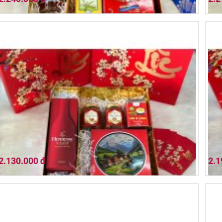
Hộp quà tết 2026 (01HQ26-026)
Hộp
2.130.000 đ
2.1