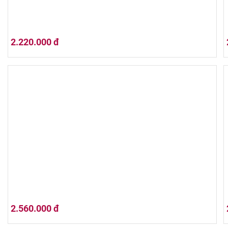
2.220.000 đ
Hộp quà tết 2026 (01HQ26-004)
2.560.000 đ