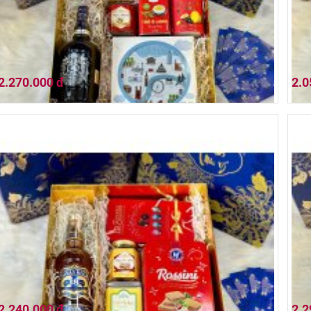
2.270.000 đ
2.0
Hộp quà tết 2026 (01HQ26-031)
Hộp
2.240.000 đ
2.2