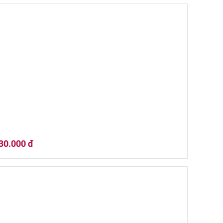
 Quà Tết 02HQ25-041
30.000 đ
 Quà Tết 02HQ25-035