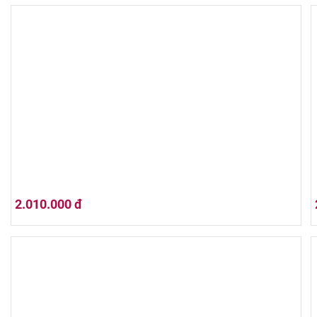
Hộp Quà Tết 02HQ25-044
2.010.000 đ
Hộp Quà Tết 02HQ25-038