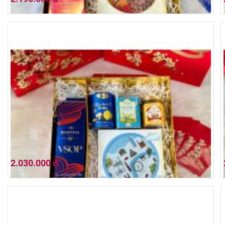
Hộp quà tết 2026 (01HQ26-028)
2.030.000 đ