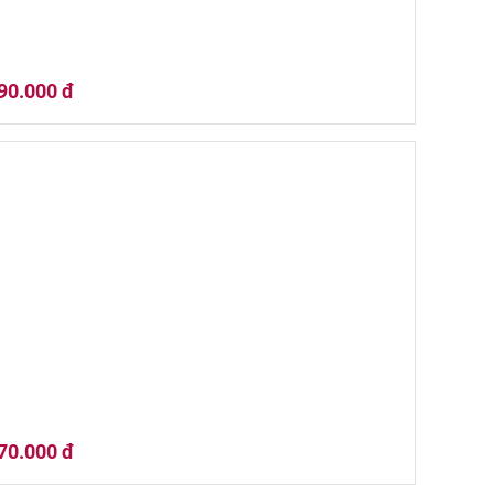
90.000 đ
 Quà Tết 02HQ25-043
70.000 đ