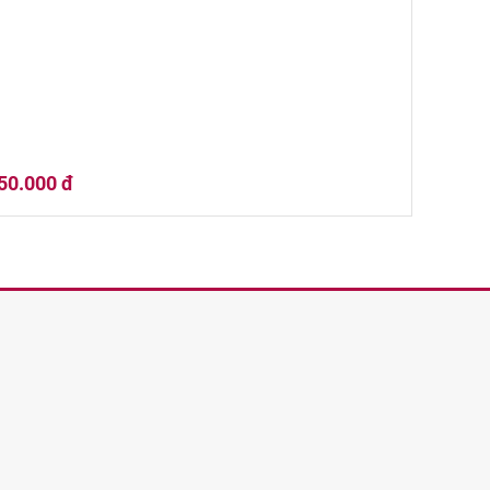
50.000 đ
 Quà Tết 02HQ25-024