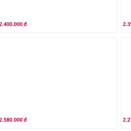
2.400.000 đ
2.3
Hộp Quà Tết 02HQ25-048
Hộp
2.580.000 đ
2.2