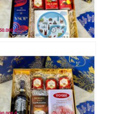
50.000 đ
 quà tết 2026 (01HQ26-030)
90.000 đ