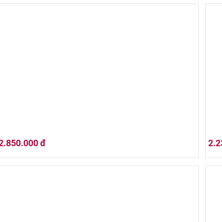
Hộp Quà Tết 02HQ25-042
Hộp
2.850.000 đ
2.2
Hộp Quà Tết 02HQ25-036
Hộp