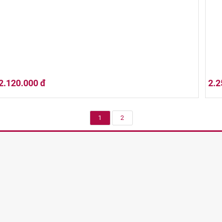
2.120.000 đ
2.2
1
2
Hộp Quà Tết 02HQ25-025
Hộp