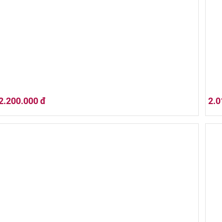
Hộp quà tết 2026 (01HQ26-017)
Hộp
2.200.000 đ
2.0
Hộp quà tết 2026 (01HQ26-013)
Hộp