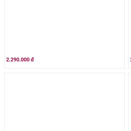
Hộp quà tết 2026 (01HQ26-019)
2.290.000 đ
Hộp quà tết 2026 (01HQ26-014)