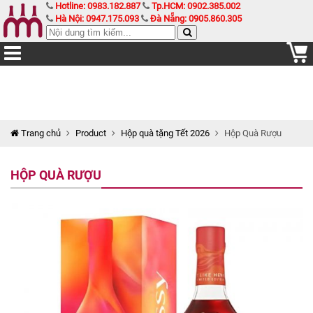
Hotline: 0983.182.887
Tp.HCM: 0902.385.002
Hà Nội: 0947.175.093
Đà Nẵng: 0905.860.305
Trang chủ
Product
Hộp quà tặng Tết 2026
Hộp Quà Rượu
HỘP QUÀ RƯỢU