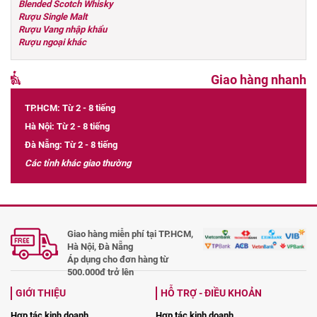
Blended Scotch Whisky
Rượu Single Malt
Rượu Vang nhập khẩu
Rượu ngoại khác
Giao hàng nhanh
TP.HCM: Từ 2 - 8 tiếng
Hà Nội: Từ 2 - 8 tiếng
Đà Nẵng: Từ 2 - 8 tiếng
Các tỉnh khác giao thường
Giao hàng miễn phí tại TP.HCM,
Hà Nội, Đà Nẵng
Áp dụng cho đơn hàng từ
500.000đ trở lên
GIỚI THIỆU
HỖ TRỢ - ĐIỀU KHOẢN
Hợp tác kinh doanh
Hợp tác kinh doanh