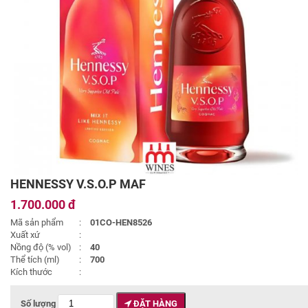
HENNESSY V.S.O.P MAF
1.700.000 đ
Mã sản phẩm
:
01CO-HEN8526
Xuất xứ
:
Nồng độ (% vol)
:
40
Thể tích (ml)
:
700
Kích thước
:
Số lượng
ĐẶT HÀNG