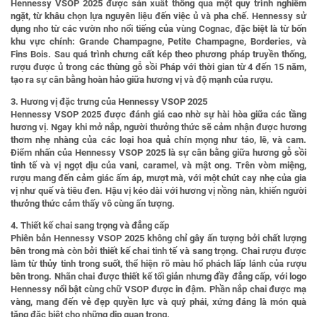
Hennessy VSOP 2025 được sản xuất thông qua một quy trình nghiêm
ngặt, từ khâu chọn lựa nguyên liệu đến việc ủ và pha chế. Hennessy sử
dụng nho từ các vườn nho nổi tiếng của vùng Cognac, đặc biệt là từ bốn
khu vực chính: Grande Champagne, Petite Champagne, Borderies, và
Fins Bois. Sau quá trình chưng cất kép theo phương pháp truyền thống,
rượu được ủ trong các thùng gỗ sồi Pháp với thời gian từ 4 đến 15 năm,
tạo ra sự cân bằng hoàn hảo giữa hương vị và độ mạnh của rượu.
3. Hương vị đặc trưng của Hennessy VSOP 2025
Hennessy VSOP 2025 được đánh giá cao nhờ sự hài hòa giữa các tầng
hương vị. Ngay khi mở nắp, người thưởng thức sẽ cảm nhận được hương
thơm nhẹ nhàng của các loại hoa quả chín mọng như táo, lê, và cam.
Điểm nhấn của Hennessy VSOP 2025 là sự cân bằng giữa hương gỗ sồi
tinh tế và vị ngọt dịu của vani, caramel, và mật ong. Trên vòm miệng,
rượu mang đến cảm giác ấm áp, mượt mà, với một chút cay nhẹ của gia
vị như quế và tiêu đen. Hậu vị kéo dài với hương vị nồng nàn, khiến người
thưởng thức cảm thấy vô cùng ấn tượng.
4. Thiết kế chai sang trọng và đẳng cấp
Phiên bản Hennessy VSOP 2025 không chỉ gây ấn tượng bởi chất lượng
bên trong mà còn bởi thiết kế chai tinh tế và sang trọng. Chai rượu được
làm từ thủy tinh trong suốt, thể hiện rõ màu hổ phách lấp lánh của rượu
bên trong. Nhãn chai được thiết kế tối giản nhưng đầy đẳng cấp, với logo
Hennessy nổi bật cùng chữ VSOP được in đậm. Phần nắp chai được mạ
vàng, mang đến vẻ đẹp quyền lực và quý phái, xứng đáng là món quà
tặng đặc biệt cho những dịp quan trọng.