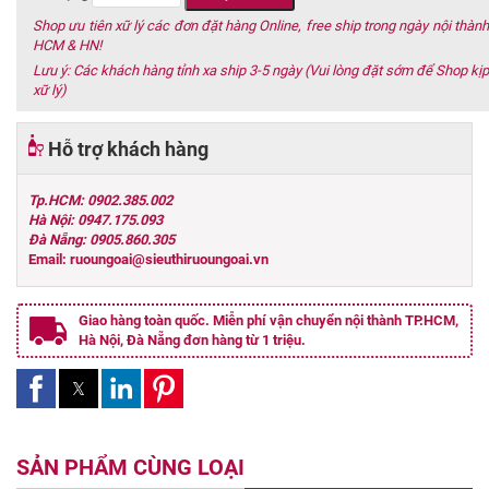
Shop ưu tiên xữ lý các đơn đặt hàng Online, free ship trong ngày nội thành
HCM & HN!
Lưu ý: Các khách hàng tỉnh xa ship 3-5 ngày (Vui lòng đặt sớm để Shop kịp
xữ lý)
Hỗ trợ khách hàng
Tp.HCM: 0902.385.002
Hà Nội: 0947.175.093
Đà Nẵng: 0905.860.305
Email: ruoungoai@sieuthiruoungoai.vn
Giao hàng toàn quốc. Miễn phí vận chuyển nội thành TP.HCM,
Hà Nội, Đà Nẵng đơn hàng từ 1 triệu.
SẢN PHẨM CÙNG LOẠI