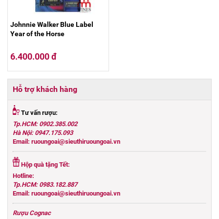
Johnnie Walker Blue Label
Year of the Horse
6.400.000 đ
Hỗ trợ khách hàng
Tư vấn rượu:
Tp.HCM: 0902.385.002
Hà Nội: 0947.175.093
Email: ruoungoai@sieuthiruoungoai.vn
Hộp quà tặng Tết:
Hotline:
Tp.HCM: 0983.182.887
Email: ruoungoai@sieuthiruoungoai.vn
Rượu Cognac