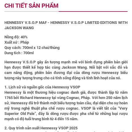
CHI TIẾT SẢN PHẨM
HENNESSY V.S.O.P MAF - HENNESSY V.S.O.P LIMITED EDITIONS WITH
JACKSON WANG
Nồng độ: 40%
Xuất xứ : Pháp
Quy cách: 700ml x 12 chai/thùng
Dung tích : 700ml
Hennessy V.S.O.P gây ấn tượng mạnh mẽ với bình đựng phiên bản giới
hạn được thiết kế hợp tác cùng Jackson Wang. Nổi bật với sắc đỏ và
cam năng động, phiên bản đương đại của dòng rượu Hennessy biểu
tượng này tượng trưng cho cá tính sống động và tính linh hoạt của nó.
1. Lịch sử và nguồn gốc của Hennessy VSOP
Hennessy là một thương hiệu cognac danh giá, được thành lập từ năm
1765 bởi Richard Hennessy tại vùng Cognac, Pháp. Với hơn 250 năm lịch
sử, Hennessy đã trở thành một biểu tượng toàn cầu, đại diện cho sự hoàn
mỹ trong nghệ thuật pha chế rượu cognac. VSOP là viết tắt của “Very
Superior Old Pale”, đây là dòng rượu được pha chế từ những loại rượu
mạnh có độ tuổi trung bình từ 4 đến 15 năm.
2. Quy trình sản xuất Hennessy VSOP 2025