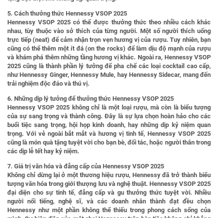
5. Cách thưởng thức Hennessy VSOP 2025
Hennessy VSOP 2025 có thể được thưởng thức theo nhiều cách khác
nhau, tùy thuộc vào sở thích của từng người. Một số người thích uống
trực tiếp (neat) để cảm nhận trọn vẹn hương vị của rượu. Tuy nhiên, bạn
cũng có thể thêm một ít đá (on the rocks) để làm dịu độ mạnh của rượu
và khám phá thêm những tầng hương vị khác. Ngoài ra, Hennessy VSOP
2025 cũng là thành phần lý tưởng để pha chế các loại cocktail cao cấp,
như Hennessy Ginger, Hennessy Mule, hay Hennessy Sidecar, mang đến
trải nghiệm độc đáo và thú vị.
6. Những dịp lý tưởng để thưởng thức Hennessy VSOP 2025
Hennessy VSOP 2025 không chỉ là một loại rượu, mà còn là biểu tượng
của sự sang trọng và thành công. Đây là sự lựa chọn hoàn hảo cho các
buổi tiệc sang trọng, hội họp kinh doanh, hay những dịp kỷ niệm quan
trọng. Với vẻ ngoài bắt mắt và hương vị tinh tế, Hennessy VSOP 2025
cũng là món quà tặng tuyệt vời cho bạn bè, đối tác, hoặc người thân trong
các dịp lễ tết hay kỷ niệm.
7. Giá trị văn hóa và đẳng cấp của Hennessy VSOP 2025
Không chỉ dừng lại ở một thương hiệu rượu, Hennessy đã trở thành biểu
tượng văn hóa trong giới thượng lưu và nghệ thuật. Hennessy VSOP 2025
đại diện cho sự tinh tế, đẳng cấp và gu thưởng thức tuyệt vời. Nhiều
người nổi tiếng, nghệ sĩ, và các doanh nhân thành đạt đều chọn
Hennessy như một phần không thể thiếu trong phong cách sống của