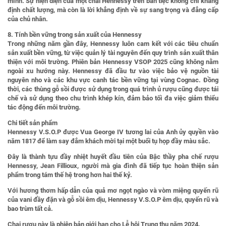
mình. Sự hiện diện của một chai Hennessy trên bàn tiệc không chỉ khẳng
định chất lượng, mà còn là lời khẳng định về sự sang trọng và đẳng cấp
của chủ nhân.
8. Tính bền vững trong sản xuất của Hennessy
Trong những năm gần đây, Hennessy luôn cam kết với các tiêu chuẩn
sản xuất bền vững, từ việc quản lý tài nguyên đến quy trình sản xuất thân
thiện với môi trường. Phiên bản Hennessy VSOP 2025 cũng không nằm
ngoài xu hướng này. Hennessy đã đầu tư vào việc bảo vệ nguồn tài
nguyên nho và các khu vực canh tác bền vững tại vùng Cognac. Đồng
thời, các thùng gỗ sồi được sử dụng trong quá trình ủ rượu cũng được tái
chế và sử dụng theo chu trình khép kín, đảm bảo tối đa việc giảm thiểu
tác động đến môi trường.
Chi tiết sản phẩm
Hennessy V.S.O.P được Vua George IV tương lai của Anh ủy quyền vào
năm 1817 để làm say đắm khách mời tại một buổi tụ họp đầy màu sắc.
Đây là thành tựu đầy nhiệt huyết đầu tiên của Bậc thầy pha chế rượu
Hennessy, Jean Fillioux, người mà gia đình đã tiếp tục hoàn thiện sản
phẩm trong tám thế hệ trong hơn hai thế kỷ.
Với hương thơm hấp dẫn của quả mơ ngọt ngào và vòm miệng quyến rũ
của vani đầy đặn và gỗ sồi êm dịu, Hennessy V.S.O.P êm dịu, quyến rũ và
bao trùm tất cả.
Chai rượu này là phiên bản giới hạn cho Lễ hội Trung thu năm 2024.