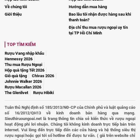
Về chúng tôi
Hướng dẫn mua hàng
Giới thiệu
Bao lâu tôi nhận được hàng sau khi
thanh toán?
Địa chỉ thu mua rượu ngoại uy tín
tại TP Hồ Chí Minh
TOP TÌM KIẾM
Rượu Vang nhập khẩu
Hennessy 2026
Thu mua Rượu Ngoại
Hộp quà tặng Tết 2026
Giỏ quà tặng
Chivas 2026
Johnnie Walker 2026
Rượu Macallan 2026
The Glenlivet
Rượu Hibiki
Tuân thủ Nghị định số 185/2013/NĐ-CP của Chính phủ và luật quảng cáo
số 16/2012/QH13 về kinh doanh bán hàng qua mạng.
Sieuthiruoungoai.net là trang thông tin chia sẻ kiến thức về rượu ngoại
hoạt động phi lơi nhuận. Chúng tôi không kinh doanh trực tiếp bán trên
internet. Vui lòng đến trực tiếp đến các cửa hàng và hệ thống siêu thị
rượu ngoại hoặc gọi tới số hotline để được tư vấn. ( giá trên website chỉ