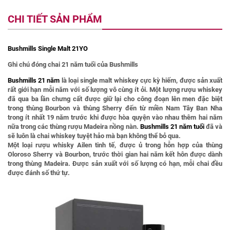
CHI TIẾT SẢN PHẨM
Bushmills Single Malt 21YO
Ghi chú đóng chai 21 năm tuổi của Bushmills
Bushmills 21 năm
là loại single malt whiskey cực kỳ hiếm, được sản xuất
rất giới hạn mỗi năm với số lượng vô cùng ít ỏi. Một lượng rượu whiskey
đã qua ba lần chưng cất được giữ lại cho công đoạn lên men đặc biệt
trong thùng Bourbon và thùng Sherry đến từ miền Nam Tây Ban Nha
trong ít nhất 19 năm trước khi được hòa quyện vào nhau thêm hai năm
nữa trong các thùng rượu Madeira nồng nàn.
Bushmills 21 năm tuổi
đã và
sẽ luôn là chai whiskey tuyệt hảo mà bạn không thể bỏ qua.
Một loại rượu whisky Ailen tinh tế, được ủ trong hỗn hợp của thùng
Oloroso Sherry và Bourbon, trước thời gian hai năm kết hôn được dành
trong thùng Madeira. Được sản xuất với số lượng có hạn, mỗi chai đều
được đánh số thứ tự.