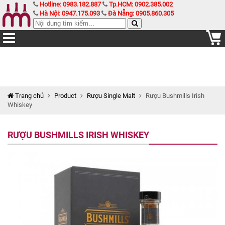
Hotline: 0983.182.887
Tp.HCM: 0902.385.002
Hà Nội: 0947.175.093
Đà Nẵng: 0905.860.305
Trang chủ
Product
Rượu Single Malt
Rượu Bushmills Irish
Whiskey
RƯỢU BUSHMILLS IRISH WHISKEY