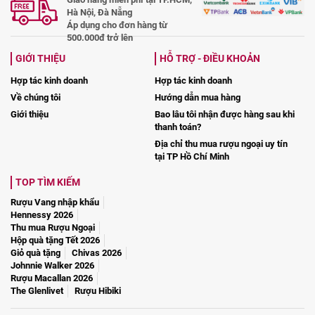
Hà Nội, Đà Nẵng
Áp dụng cho đơn hàng từ
500.000đ trở lên
GIỚI THIỆU
HỖ TRỢ - ĐIỀU KHOẢN
Hợp tác kinh doanh
Hợp tác kinh doanh
Về chúng tôi
Hướng dẫn mua hàng
Giới thiệu
Bao lâu tôi nhận được hàng sau khi
thanh toán?
Địa chỉ thu mua rượu ngoại uy tín
tại TP Hồ Chí Minh
TOP TÌM KIẾM
Rượu Vang nhập khẩu
Hennessy 2026
Thu mua Rượu Ngoại
Hộp quà tặng Tết 2026
Giỏ quà tặng
Chivas 2026
Johnnie Walker 2026
Rượu Macallan 2026
The Glenlivet
Rượu Hibiki