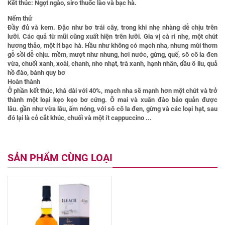
Kết thúc:
Ngọt ngào, siro thuốc lào và bạc hà.
Nếm thử
Đầy đủ và kem. Đặc như bơ trái cây, trong khi nhẹ nhàng dễ chịu trên
lưỡi. Các quả từ mũi cũng xuất hiện trên lưỡi. Gia vị cà ri nhẹ, một chút
hương thảo, một ít bạc hà. Hầu như không có mạch nha, nhưng mùi thơm
gỗ sồi dễ chịu. mềm, mượt như nhung, hơi nước, gừng, quế, sô cô la đen
vừa, chuối xanh, xoài, chanh, nho nhạt, trà xanh, hạnh nhân, dầu ô liu, quả
hồ đào, bánh quy bơ
Hoàn thành
Ở phần kết thúc, khá dài với 40%, mạch nha sẽ mạnh hơn một chút và trở
thành một loại kẹo kẹo bơ cứng. Ô mai và xuân đào bảo quản được
lâu. gần như vừa lâu, ấm nóng, với sô cô la đen, gừng và các loại hạt, sau
đó lại là cỏ cắt khúc, chuối và một ít cappuccino ...
SẢN PHẨM CÙNG LOẠI