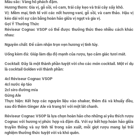
Màu sắc:
Vàng hổ phách đậm.
Hương thơm:
Gia vị, gỗ sồi, vỏ cam, trái cây kẹo và trái cây sấy khô.
Vị:
Mềm mại, tinh tế với các nốt hương vani, gỗ sồi, và cam thảo. Hậu vị
kéo dài với sự cân bằng hoàn hảo giữa vị ngọt và gia vị.
Gợi Ý Thưởng Thức
Réviseur Cognac VSOP có thể được thưởng thức theo nhiều cách khác
nhau:
Nguyên chất:
Để cảm nhận trọn vẹn hương vị tinh túy.
Uống kèm đá:
Giúp làm dịu độ mạnh của rượu, tạo cảm giác tươi mát.
Cocktail:
Đây là một thành phần tuyệt vời cho các món cocktail. Một ví dụ
là cocktail Golden với thành phần:
4cl Réviseur Cognac VSOP
4cl nước ép táo
2cl siro đường mía
Gừng Ale
Thực hiện:
Kết hợp các nguyên liệu vào shaker, thêm đá và khuấy đều,
sau đó thêm Ginger Ale và trang trí với một lát chanh.
Réviseur Cognac VSOP là lựa chọn hoàn hảo cho những ai yêu thích rượu
Cognac với hương vị phức hợp và đậm đà. Với sự kết hợp hoàn hảo giữa
truyền thống và sự tinh tế trong sản xuất, mỗi giọt rượu mang lại trải
nghiệm thưởng thức tuyệt vời và khó quên.