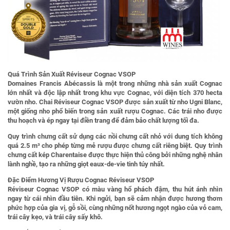
Quá Trình Sản Xuất Réviseur Cognac VSOP
Domaines Francis Abécassis là một trong những nhà sản xuất Cognac
lớn nhất và độc lập nhất trong khu vực Cognac, với diện tích 370 hecta
vườn nho. Chai Réviseur Cognac VSOP được sản xuất từ nho Ugni Blanc,
một giống nho phổ biến trong sản xuất rượu Cognac. Các trái nho được
thu hoạch và ép ngay tại điền trang để đảm bảo chất lượng tối đa.
Quy trình chưng cất sử dụng các nồi chưng cất nhỏ với dung tích không
quá 2.5 m³ cho phép từng mẻ rượu được chưng cất riêng biệt. Quy trình
chưng cất kép Charentaise được thực hiện thủ công bởi những nghệ nhân
lành nghề, tạo ra những giọt eaux-de-vie tinh túy nhất.
Đặc Điểm Hương Vị Rượu Cognac Réviseur VSOP
Réviseur Cognac VSOP có màu vàng hổ phách đậm, thu hút ánh nhìn
ngay từ cái nhìn đầu tiên. Khi ngửi, bạn sẽ cảm nhận được hương thơm
phức hợp của gia vị, gỗ sồi, cùng những nốt hương ngọt ngào của vỏ cam,
trái cây kẹo, và trái cây sấy khô.