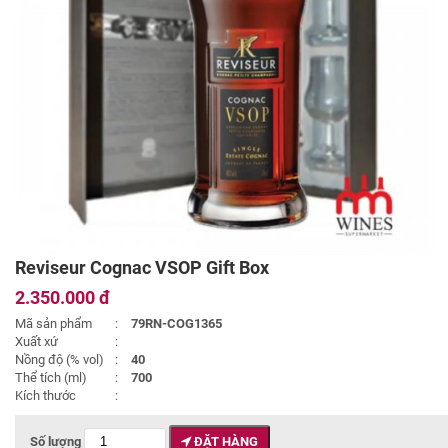
Reviseur Cognac VSOP Gift Box
2.350.000 đ
Mã sản phẩm
:
79RN-COG1365
Xuất xứ
:
Nồng độ (% vol)
:
40
Thể tích (ml)
:
700
Kích thước
:
Số lượng
ĐẶT HÀNG