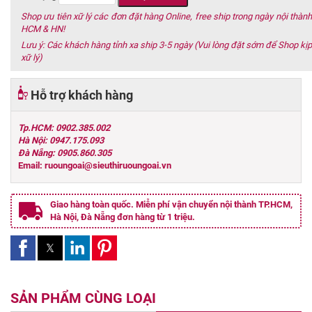
Shop ưu tiên xữ lý các đơn đặt hàng Online, free ship trong ngày nội thành
HCM & HN!
Lưu ý: Các khách hàng tỉnh xa ship 3-5 ngày (Vui lòng đặt sớm để Shop kịp
xữ lý)
Hỗ trợ khách hàng
Tp.HCM: 0902.385.002
Hà Nội: 0947.175.093
Đà Nẵng: 0905.860.305
Email: ruoungoai@sieuthiruoungoai.vn
Giao hàng toàn quốc. Miễn phí vận chuyển nội thành TP.HCM,
Hà Nội, Đà Nẵng đơn hàng từ 1 triệu.
SẢN PHẨM CÙNG LOẠI