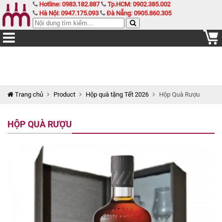
Hotline: 0983.182.887
Tp.HCM: 0902.385.002
Hà Nội: 0947.175.093
Đà Nẵng: 0905.860.305
Trang chủ
Product
Hộp quà tặng Tết 2026
Hộp Quà Rượu
HỘP QUÀ RƯỢU