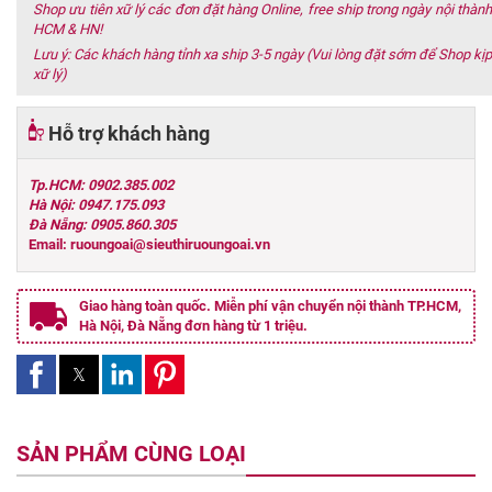
Shop ưu tiên xữ lý các đơn đặt hàng Online, free ship trong ngày nội thành
HCM & HN!
Lưu ý: Các khách hàng tỉnh xa ship 3-5 ngày (Vui lòng đặt sớm để Shop kịp
xữ lý)
Hỗ trợ khách hàng
Tp.HCM: 0902.385.002
Hà Nội: 0947.175.093
Đà Nẵng: 0905.860.305
Email: ruoungoai@sieuthiruoungoai.vn
Giao hàng toàn quốc. Miễn phí vận chuyển nội thành TP.HCM,
Hà Nội, Đà Nẵng đơn hàng từ 1 triệu.
SẢN PHẨM CÙNG LOẠI