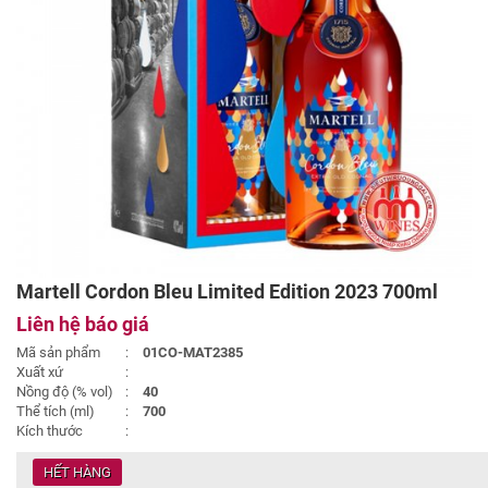
Martell Cordon Bleu Limited Edition 2023 700ml
Liên hệ báo giá
Mã sản phẩm
:
01CO-MAT2385
Xuất xứ
:
Nồng độ (% vol)
:
40
Thể tích (ml)
:
700
Kích thước
:
HẾT HÀNG