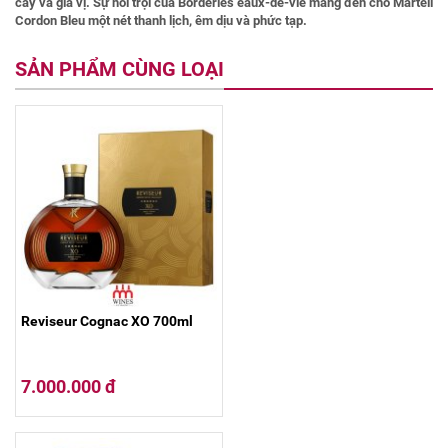
cây và gia vị. Sự nổi trội của Borderies eaux-de-vie mang đến cho Martell
Cordon Bleu một nét thanh lịch, êm dịu và phức tạp.
SẢN PHẨM CÙNG LOẠI
Reviseur Cognac XO 700ml
7.000.000 đ