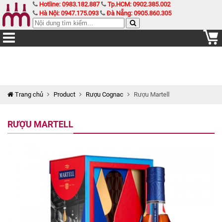
Hotline: 0983.182.887
Tp.HCM: 0902.385.002
Hà Nội: 0947.175.093
Đà Nẵng: 0905.860.305
Trang chủ
Product
Rượu Cognac
Rượu Martell
RƯỢU MARTELL