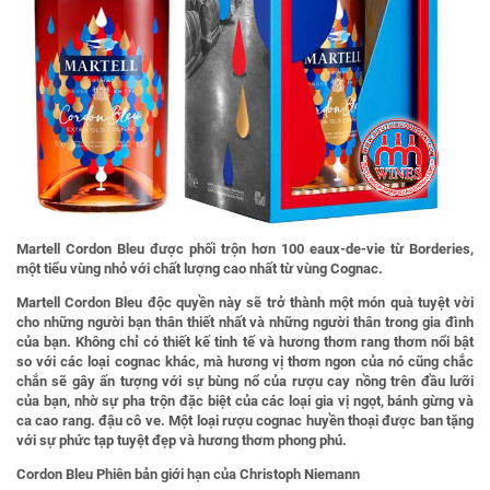
Martell Cordon Bleu được phối trộn hơn 100 eaux-de-vie từ Borderies,
một tiểu vùng nhỏ với chất lượng cao nhất từ vùng Cognac.
Martell Cordon Bleu độc quyền này sẽ trở thành một món quà tuyệt vời
cho những người bạn thân thiết nhất và những người thân trong gia đình
của bạn. Không chỉ có thiết kế tinh tế và hương thơm rang thơm nổi bật
so với các loại cognac khác, mà hương vị thơm ngon của nó cũng chắc
chắn sẽ gây ấn tượng với sự bùng nổ của rượu cay nồng trên đầu lưỡi
của bạn, nhờ sự pha trộn đặc biệt của các loại gia vị ngọt, bánh gừng và
ca cao rang. đậu cô ve. Một loại rượu cognac huyền thoại được ban tặng
với sự phức tạp tuyệt đẹp và hương thơm phong phú.
Cordon Bleu Phiên bản giới hạn của Christoph Niemann