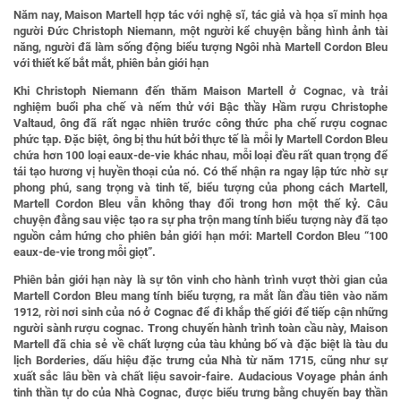
Năm nay, Maison Martell hợp tác với nghệ sĩ, tác giả và họa sĩ minh họa
người Đức Christoph Niemann, một người kể chuyện bằng hình ảnh tài
năng, người đã làm sống động biểu tượng Ngôi nhà Martell Cordon Bleu
với thiết kế bắt mắt, phiên bản giới hạn
Khi Christoph Niemann đến thăm Maison Martell ở Cognac, và trải
nghiệm buổi pha chế và nếm thử với Bậc thầy Hầm rượu Christophe
Valtaud, ông đã rất ngạc nhiên trước công thức pha chế rượu cognac
phức tạp. Đặc biệt, ông bị thu hút bởi thực tế là mỗi ly Martell Cordon Bleu
chứa hơn 100 loại eaux-de-vie khác nhau, mỗi loại đều rất quan trọng để
tái tạo hương vị huyền thoại của nó. Có thể nhận ra ngay lập tức nhờ sự
phong phú, sang trọng và tinh tế, biểu tượng của phong cách Martell,
Martell Cordon Bleu vẫn không thay đổi trong hơn một thế kỷ. Câu
chuyện đằng sau việc tạo ra sự pha trộn mang tính biểu tượng này đã tạo
nguồn cảm hứng cho phiên bản giới hạn mới: Martell Cordon Bleu “100
eaux-de-vie trong mỗi giọt”.
Phiên bản giới hạn này là sự tôn vinh cho hành trình vượt thời gian của
Martell Cordon Bleu mang tính biểu tượng, ra mắt lần đầu tiên vào năm
1912, rời nơi sinh của nó ở Cognac để đi khắp thế giới để tiếp cận những
người sành rượu cognac. Trong chuyến hành trình toàn cầu này, Maison
Martell đã chia sẻ về chất lượng của tàu khủng bố và đặc biệt là tàu du
lịch Borderies, dấu hiệu đặc trưng của Nhà từ năm 1715, cũng như sự
xuất sắc lâu bền và chất liệu savoir-faire. Audacious Voyage phản ánh
tinh thần tự do của Nhà Cognac, được biểu trưng bằng chuyến bay thần