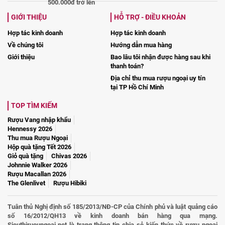
500.000đ trở lên
GIỚI THIỆU
HỖ TRỢ - ĐIỀU KHOẢN
Hợp tác kinh doanh
Hợp tác kinh doanh
Về chúng tôi
Hướng dẫn mua hàng
Giới thiệu
Bao lâu tôi nhận được hàng sau khi
thanh toán?
Địa chỉ thu mua rượu ngoại uy tín
tại TP Hồ Chí Minh
TOP TÌM KIẾM
Rượu Vang nhập khẩu
Hennessy 2026
Thu mua Rượu Ngoại
Hộp quà tặng Tết 2026
Giỏ quà tặng
Chivas 2026
Johnnie Walker 2026
Rượu Macallan 2026
The Glenlivet
Rượu Hibiki
Tuân thủ Nghị định số 185/2013/NĐ-CP của Chính phủ và luật quảng cáo
số 16/2012/QH13 về kinh doanh bán hàng qua mạng.
Sieuthiruoungoai.net là trang thông tin chia sẻ kiến thức về rượu ngoại