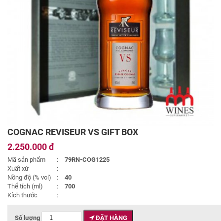
COGNAC REVISEUR VS GIFT BOX
2.250.000 đ
Mã sản phẩm
:
79RN-COG1225
Xuất xứ
:
Nồng độ (% vol)
:
40
Thể tích (ml)
:
700
Kích thước
:
Số lượng
ĐẶT HÀNG