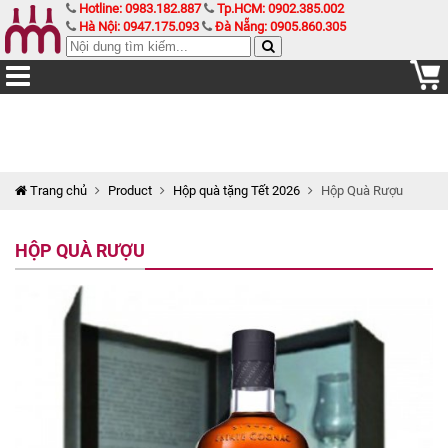
Hotline: 0983.182.887
Tp.HCM: 0902.385.002
Hà Nội: 0947.175.093
Đà Nẵng: 0905.860.305
Trang chủ
Product
Hộp quà tặng Tết 2026
Hộp Quà Rượu
HỘP QUÀ RƯỢU