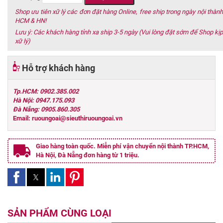
Shop ưu tiên xữ lý các đơn đặt hàng Online, free ship trong ngày nội thành
HCM & HN!
Lưu ý: Các khách hàng tỉnh xa ship 3-5 ngày (Vui lòng đặt sớm để Shop kịp
xữ lý)
Hỗ trợ khách hàng
Tp.HCM: 0902.385.002
Hà Nội: 0947.175.093
Đà Nẵng: 0905.860.305
Email: ruoungoai@sieuthiruoungoai.vn
Giao hàng toàn quốc. Miễn phí vận chuyển nội thành TP.HCM,
Hà Nội, Đà Nẵng đơn hàng từ 1 triệu.
SẢN PHẨM CÙNG LOẠI