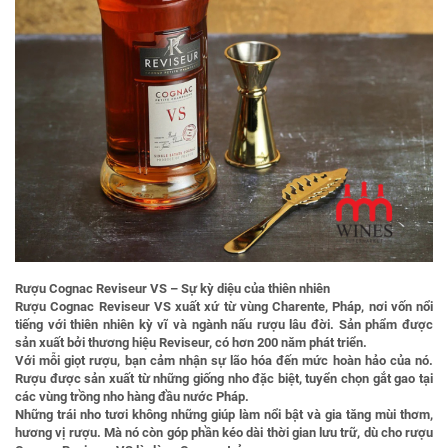
Rượu Cognac Reviseur VS – Sự kỳ diệu của thiên nhiên
Rượu Cognac Reviseur VS xuất xứ từ vùng Charente, Pháp, nơi vốn nổi
tiếng với thiên nhiên kỳ vĩ và ngành nấu rượu lâu đời. Sản phẩm được
sản xuất bởi thương hiệu Reviseur, có hơn 200 năm phát triển.
Với mỗi giọt rượu, bạn cảm nhận sự lão hóa đến mức hoàn hảo của nó.
Rượu được sản xuất từ những giống nho đặc biệt, tuyển chọn gắt gao tại
các vùng trồng nho hàng đầu nước Pháp.
Những trái nho tươi không những giúp làm nổi bật và gia tăng mùi thơm,
hương vị rượu. Mà nó còn góp phần kéo dài thời gian lưu trữ, dù cho rượu