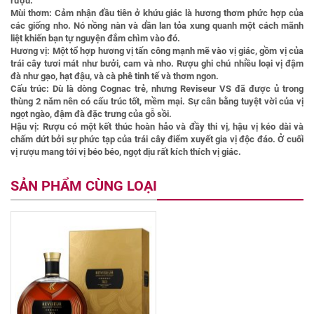
rượu.
Mùi thơm:
Cảm nhận đầu tiên ở khứu giác là hương thơm phức hợp của
các giống nho. Nó nồng nàn và dần lan tỏa xung quanh một cách mãnh
liệt khiến bạn tự nguyện đắm chìm vào đó.
Hương vị:
Một tổ hợp hương vị tấn công mạnh mẽ vào vị giác, gồm vị của
trái cây tươi mát như bưởi, cam và nho. Rượu ghi chú nhiều loại vị đậm
đà như gạo, hạt đậu, và cà phê tinh tế và thơm ngon.
Cấu trúc: Dù là dòng Cognac trẻ, nhưng Reviseur VS đã được ủ trong
thùng 2 năm nên có cấu trúc tốt, mềm mại. Sự cân bằng tuyệt vời của vị
ngọt ngào, đậm đà đặc trưng của gỗ sồi.
Hậu vị:
Rượu có một kết thúc hoàn hảo và đầy thi vị, hậu vị kéo dài và
chấm dứt bởi sự phức tạp của trái cây điểm xuyết gia vị độc đáo. Ở cuối
vị rượu mang tới vị béo béo, ngọt dịu rất kích thích vị giác.
SẢN PHẨM CÙNG LOẠI