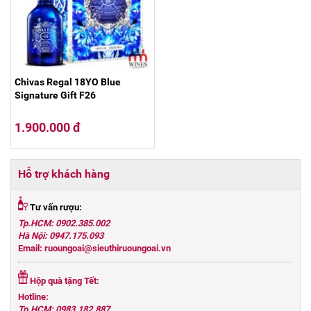
Chivas Regal 18YO Blue
Signature Gift F26
1.900.000 đ
Hỗ trợ khách hàng
Tư vấn rượu:
Tp.HCM: 0902.385.002
Hà Nội: 0947.175.093
Email: ruoungoai@sieuthiruoungoai.vn
Hộp quà tặng Tết:
Hotline:
Tp.HCM: 0983.182.887