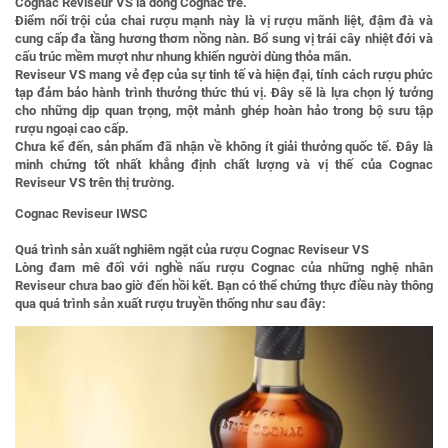
Cognac Reviseur VS là dòng Cognac trẻ.
Điểm nổi trội của chai rượu mạnh này là vị rượu mãnh liệt, đậm đà và
cung cấp đa tầng hương thơm nồng nàn. Bổ sung vị trái cây nhiệt đới và
cấu trúc mềm mượt như nhung khiến người dùng thỏa mãn.
Reviseur VS mang vẻ đẹp của sự tinh tế và hiện đại, tính cách rượu phức
tạp đảm bảo hành trình thưởng thức thú vị. Đây sẽ là lựa chọn lý tưởng
cho những dịp quan trọng, một mảnh ghép hoàn hảo trong bộ sưu tập
rượu ngoại cao cấp.
Chưa kể đến, sản phẩm đã nhận về không ít giải thưởng quốc tế. Đây là
minh chứng tốt nhất khẳng định chất lượng và vị thế của Cognac
Reviseur VS trên thị trường.
Cognac Reviseur IWSC
Quá trình sản xuất nghiêm ngặt của rượu Cognac Reviseur VS
Lòng đam mê đối với nghề nấu rượu Cognac của những nghệ nhân
Reviseur chưa bao giờ đến hồi kết. Bạn có thể chứng thực điều này thông
qua quá trình sản xuất rượu truyền thống như sau đây: