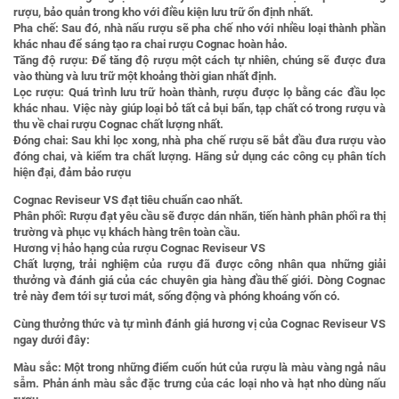
rượu, bảo quản trong kho với điều kiện lưu trữ ổn định nhất.
Pha chế:
Sau đó, nhà nấu rượu sẽ pha chế nho với nhiều loại thành phần
khác nhau để sáng tạo ra chai rượu Cognac hoàn hảo.
Tăng độ rượu:
Để tăng độ rượu một cách tự nhiên, chúng sẽ được đưa
vào thùng và lưu trữ một khoảng thời gian nhất định.
Lọc rượu:
Quá trình lưu trữ hoàn thành, rượu được lọ bằng các đầu lọc
khác nhau. Việc này giúp loại bỏ tất cả bụi bẩn, tạp chất có trong rượu và
thu về chai rượu Cognac chất lượng nhất.
Đóng chai
: Sau khi lọc xong, nhà pha chế rượu sẽ bắt đầu đưa rượu vào
đóng chai, và kiểm tra chất lượng. Hãng sử dụng các công cụ phân tích
hiện đại, đảm bảo rượu
Cognac Reviseur VS đạt tiêu chuẩn cao nhất.
Phân phối:
Rượu đạt yêu cầu sẽ được dán nhãn, tiến hành phân phối ra thị
trường và phục vụ khách hàng trên toàn cầu.
Hương vị hảo hạng của rượu Cognac Reviseur VS
Chất lượng, trải nghiệm của rượu đã được công nhân qua những giải
thưởng và đánh giá của các chuyên gia hàng đầu thế giới. Dòng Cognac
trẻ này đem tới sự tươi mát, sống động và phóng khoáng vốn có.
Cùng thưởng thức và tự mình đánh giá hương vị của Cognac Reviseur VS
ngay dưới đây:
Màu sắc:
Một trong những điểm cuốn hút của rượu là màu vàng ngả nâu
sẫm. Phản ánh màu sắc đặc trưng của các loại nho và hạt nho dùng nấu