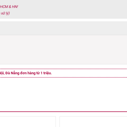
h HCM & HN!
 xữ lý)
ội, Đà Nẵng đơn hàng từ 1 triệu.