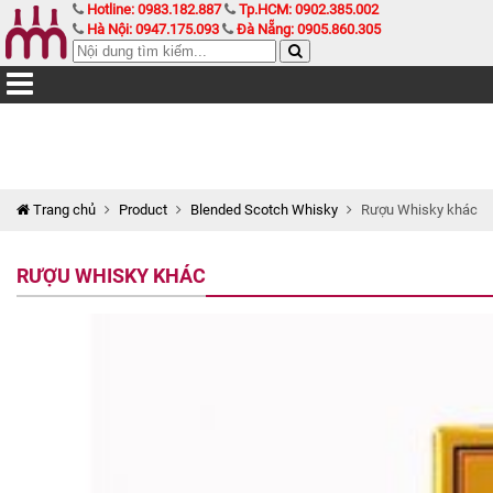
Hotline: 0983.182.887
Tp.HCM: 0902.385.002
Hà Nội: 0947.175.093
Đà Nẵng: 0905.860.305
Trang chủ
Product
Blended Scotch Whisky
Rượu Whisky khác
RƯỢU WHISKY KHÁC