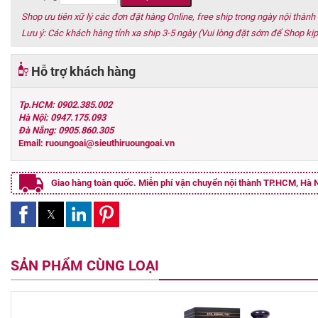
Shop ưu tiên xữ lý các đơn đặt hàng Online, free ship trong ngày nội thàn
Lưu ý: Các khách hàng tỉnh xa ship 3-5 ngày (Vui lòng đặt sớm để Shop kịp
Hỗ trợ khách hàng
Tp.HCM: 0902.385.002
Hà Nội: 0947.175.093
Đà Nẵng: 0905.860.305
Email: ruoungoai@sieuthiruoungoai.vn
Giao hàng toàn quốc. Miễn phí vận chuyển nội thành TP.HCM, Hà N
SẢN PHẨM CÙNG LOẠI