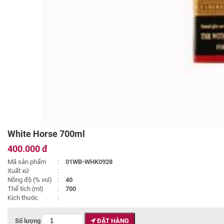
White Horse 700ml
400.000 đ
Mã sản phẩm
:
01WB-WHK0928
Xuất xứ
:
Nồng độ (% vol)
:
40
Thể tích (ml)
:
700
Kích thước
:
Số lượng
ĐẶT HÀNG