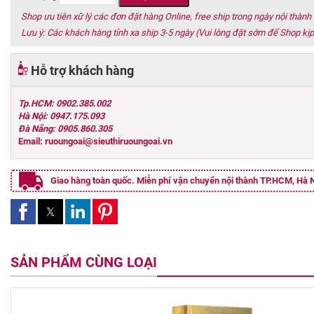
Shop ưu tiên xữ lý các đơn đặt hàng Online, free ship trong ngày nội thàn
Lưu ý: Các khách hàng tỉnh xa ship 3-5 ngày (Vui lòng đặt sớm để Shop kịp
Hỗ trợ khách hàng
Tp.HCM: 0902.385.002
Hà Nội: 0947.175.093
Đà Nẵng: 0905.860.305
Email: ruoungoai@sieuthiruoungoai.vn
Giao hàng toàn quốc. Miễn phí vận chuyển nội thành TP.HCM, Hà N
SẢN PHẨM CÙNG LOẠI