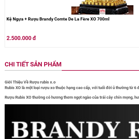
Kệ Ngựa + Rượu Brandy Comte De La Fère XO 700ml
2.500.000 đ
CHI TIẾT SẢN PHẨM
Giới Thiệu Về Rượu rubis x.o
Rubis XO là một loại rượu xo thuộc hạng cao cấp, với tuổi đời ủ thường từ 6
Rượu Rubis XO thường có hương thơm ngọt ngào của trái cây chín mọng, hươ