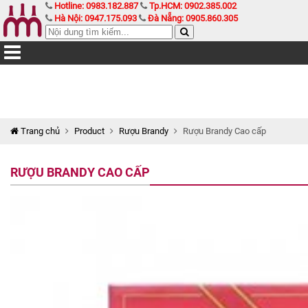
Hotline: 0983.182.887
Tp.HCM: 0902.385.002
Hà Nội: 0947.175.093
Đà Nẵng: 0905.860.305
Trang chủ
Product
Rượu Brandy
Rượu Brandy Cao cấp
RƯỢU BRANDY CAO CẤP