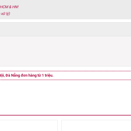
h HCM & HN!
 xữ lý)
ội, Đà Nẵng đơn hàng từ 1 triệu.