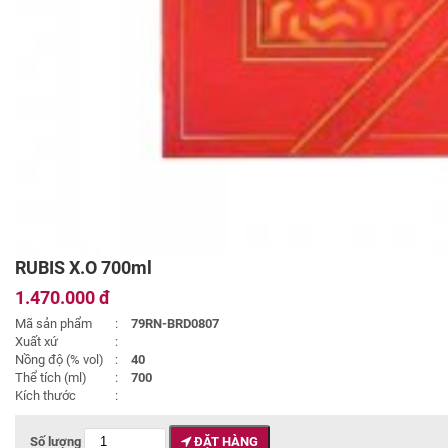
RUBIS X.O 700ml
1.470.000 đ
Mã sản phẩm
:
79RN-BRD0807
Xuất xứ
:
Nồng độ (% vol)
:
40
Thể tích (ml)
:
700
Kích thước
:
Số lượng
ĐẶT HÀNG