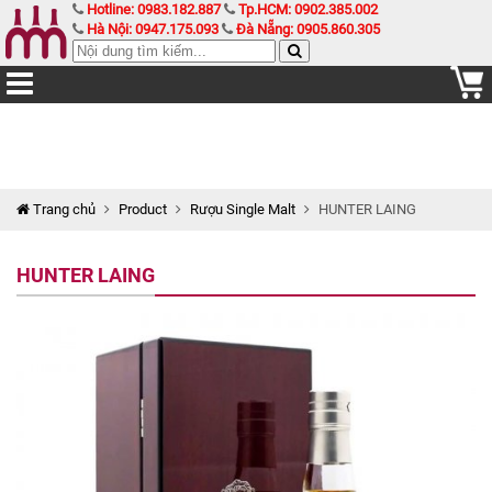
Hotline: 0983.182.887
Tp.HCM: 0902.385.002
Hà Nội: 0947.175.093
Đà Nẵng: 0905.860.305
Trang chủ
Product
Rượu Single Malt
HUNTER LAING
HUNTER LAING