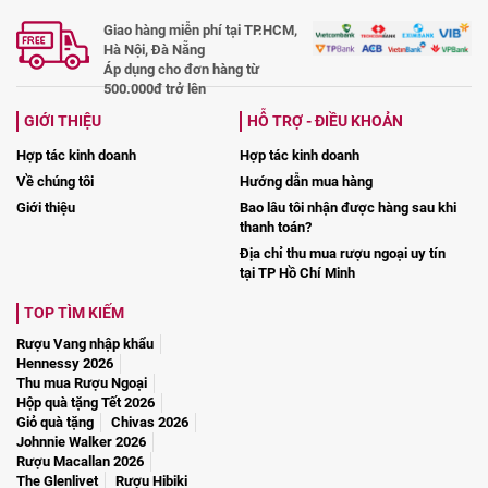
Giao hàng miễn phí tại TP.HCM,
Hà Nội, Đà Nẵng
Áp dụng cho đơn hàng từ
500.000đ trở lên
GIỚI THIỆU
HỖ TRỢ - ĐIỀU KHOẢN
Hợp tác kinh doanh
Hợp tác kinh doanh
Về chúng tôi
Hướng dẫn mua hàng
Giới thiệu
Bao lâu tôi nhận được hàng sau khi
thanh toán?
Địa chỉ thu mua rượu ngoại uy tín
tại TP Hồ Chí Minh
TOP TÌM KIẾM
Rượu Vang nhập khẩu
Hennessy 2026
Thu mua Rượu Ngoại
Hộp quà tặng Tết 2026
Giỏ quà tặng
Chivas 2026
Johnnie Walker 2026
Rượu Macallan 2026
The Glenlivet
Rượu Hibiki