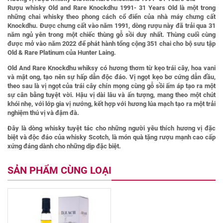
Rượu whisky Old and Rare Knockdhu 1991- 31 Years Old
là một trong
những chai whisky theo phong cách cổ điển của nhà máy chưng cất
Knockdhu. Được chưng cất vào năm 1991, dòng rượu này đã trải qua 31
năm ngủ yên trong một chiếc thùng gỗ sồi duy nhất. Thùng cuối cùng
được mở vào năm 2022 để phát hành tổng cộng 351 chai cho bộ sưu tập
Old & Rare Platinum của Hunter Laing.
Old And Rare Knockdhu
whiksy có hương thơm từ kẹo trái cây, hoa vani
và mật ong, tạo nên sự hấp dẫn độc đáo. Vị ngọt kẹo bơ cứng dẫn đầu,
theo sau là vị ngọt của trái cây chín mọng cùng gỗ sồi ấm áp tạo ra một
sự cân bằng tuyệt vời. Hậu vị dài lâu và ấn tượng, mang theo một chút
khói nhẹ, với lớp gia vị nướng, kết hợp với hương lúa mạch tạo ra một trải
nghiệm thú vị và đậm đà.
Đây là dòng whisky tuyệt tác cho những người yêu thích hương vị đặc
biệt và độc đáo của whisky Scotch, là món quà tặng rượu mạnh cao cấp
xứng đáng dành cho những dịp đặc biệt.
SẢN PHẨM CÙNG LOẠI