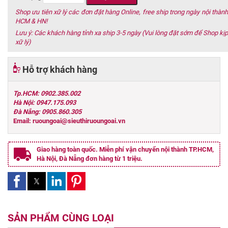
Shop ưu tiên xữ lý các đơn đặt hàng Online, free ship trong ngày nội thành
HCM & HN!
Lưu ý: Các khách hàng tỉnh xa ship 3-5 ngày (Vui lòng đặt sớm để Shop kịp
xữ lý)
Hỗ trợ khách hàng
Tp.HCM: 0902.385.002
Hà Nội: 0947.175.093
Đà Nẵng: 0905.860.305
Email: ruoungoai@sieuthiruoungoai.vn
Giao hàng toàn quốc. Miễn phí vận chuyển nội thành TP.HCM,
Hà Nội, Đà Nẵng đơn hàng từ 1 triệu.
SẢN PHẨM CÙNG LOẠI