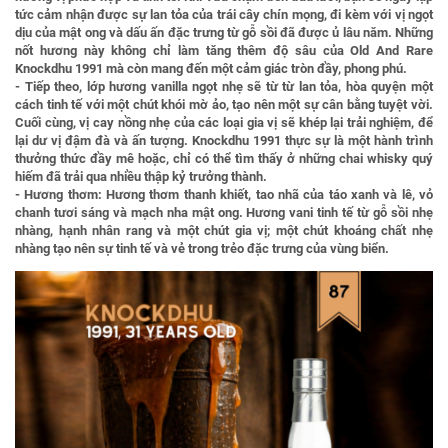
tức cảm nhận được sự lan tỏa của trái cây chín mọng, đi kèm với vị ngọt
dịu của mật ong và dấu ấn đặc trưng từ gỗ sồi đã được ủ lâu năm. Những
nốt hương này không chỉ làm tăng thêm độ sâu của Old And Rare
Knockdhu 1991 mà còn mang đến một cảm giác tròn đầy, phong phú.
- Tiếp theo, lớp hương vanilla ngọt nhẹ sẽ từ từ lan tỏa, hòa quyện một
cách tinh tế với một chút khói mờ ảo, tạo nên một sự cân bằng tuyệt vời.
Cuối cùng, vị cay nồng nhẹ của các loại gia vị sẽ khép lại trải nghiệm, để
lại dư vị đậm đà và ấn tượng. Knockdhu 1991 thực sự là một hành trình
thưởng thức đầy mê hoặc, chỉ có thể tìm thấy ở những chai whisky quý
hiếm đã trải qua nhiều thập kỷ trưởng thành.
- Hương thơm: Hương thơm thanh khiết, tao nhã của táo xanh và lê, vỏ
chanh tươi sáng và mạch nha mật ong. Hương vani tinh tế từ gỗ sồi nhẹ
nhàng, hạnh nhân rang và một chút gia vị; một chút khoáng chất nhẹ
nhàng tạo nên sự tinh tế và vẻ trong trẻo đặc trưng của vùng biển.