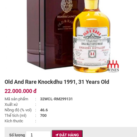
Old And Rare Knockdhu 1991, 31 Years Old
22.000.000 đ
Mã sản phẩm
:
32WCL-RM299131
Xuất xứ
:
Nồng độ (% vol)
:
46.6
Thể tích (ml)
:
700
Kích thước
:
Số lượng
ĐẶT HÀNG