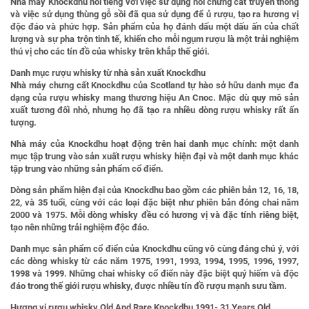
Nhà máy Knockdhu nổi tiếng với việc sử dụng nồi chưng cất truyền thống
và việc sử dụng thùng gỗ sồi đã qua sử dụng để ủ rượu, tạo ra hương vị
độc đáo và phức hợp. Sản phẩm của họ đánh dấu một dấu ấn của chất
lượng và sự pha trộn tinh tế, khiến cho mỗi ngụm rượu là một trải nghiệm
thú vị cho các tín đồ của whisky trên khắp thế giới.
Danh mục rượu whisky từ nhà sản xuất Knockdhu
Nhà máy chưng cất Knockdhu của Scotland tự hào sở hữu danh mục đa
dạng của rượu whisky mang thương hiệu An Cnoc. Mặc dù quy mô sản
xuất tương đối nhỏ, nhưng họ đã tạo ra nhiều dòng rượu whisky rất ấn
tượng.
Nhà máy của Knockdhu hoạt động trên hai danh mục chính: một danh
mục tập trung vào sản xuất rượu whisky hiện đại và một danh mục khác
tập trung vào những sản phẩm cổ điển.
Dòng sản phẩm hiện đại của Knockdhu bao gồm các phiên bản 12, 16, 18,
22, và 35 tuổi, cùng với các loại đặc biệt như phiên bản đóng chai năm
2000 và 1975. Mỗi dòng whisky đều có hương vị và đặc tính riêng biệt,
tạo nên những trải nghiệm độc đáo.
Danh mục sản phẩm cổ điển của Knockdhu cũng vô cùng đáng chú ý, với
các dòng whisky từ các năm 1975, 1991, 1993, 1994, 1995, 1996, 1997,
1998 và 1999. Những chai whisky cổ điển này đặc biệt quý hiếm và độc
đáo trong thế giới rượu whisky, được nhiều tín đồ rượu mạnh sưu tầm.
Hương vị rượu whisky Old And Rare Knockdhu 1991- 31 Years Old