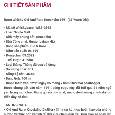
CHI TIẾT SẢN PHẨM
Rượu Whisky Old And Rare Knockdhu 1991 (31 Years Old)
-
Mã số Whiskybase:
WB213988
-
Loại:
Single Malt
-
Nhà máy chưng cất:
Knockdhu
-
Nhà đóng chai:
Hunter Laing (HL)
-
Dòng sản phẩm:
Old & Rare
-
Năm sản xuất:
04.1991
-
Đóng chai:
05.2022
-
Tuổi rượu:
31 năm
-
Loại thùng:
Thùng đã qua sử dụng
-
Số lượng chai:
351
-
Nồng độ cồn:
46.6%
-
Dung tích:
700 ml
-
Được thêm vào:
22:29 ngày 05 tháng 7 năm 2022 bởi peatbogger
Được chưng cất vào năm 1991, dòng rượu này đã trải qua 31 năm ngủ
yên trong một chiếc thùng gỗ sồi duy nhất, mang đến hương vị whisky cổ
điển đầy cá tính.
TASTING NOTE
- Old And Rare Knockdhu Distillery 31 là sự kết hợp hoàn hảo của những
hương vị phức hợp và tinh tế. Khi vừa chạm đến đầu lưỡi, bạn sẽ ngay lập