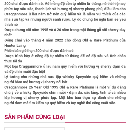
300 chai được đánh số. Với nồng độ cồn tự nhiên từ thùng, nó thể hiện sự
phức tạp sâu sắc, thanh lịch và hương vị sherry phong phú, điều làm cho
Cragganmore ủ lâu năm trở nên quý hiếm và là niềm vui thích của các
nhà sưu tập và những người sành rượu. Lý do chúng tôi nghĩ bạn sẽ yêu
thích nó
Được chưng cất năm 1995 và ủ 26 năm trong một thùng gỗ sồi sherry duy
nhất
Đóng chai vào tháng 4 năm 2022 cho dòng Old & Rare Platinum của
Hunter Laing
Phiên bản giới hạn 300 chai được đánh số
Được trình bày ở nồng độ tự nhiên từ thùng để có độ sâu và tính chân
thực tối đa
Một loại Cragganmore ủ lâu năm quý hiếm với hương vị sherry đậm đà
và độ chín muồi đặc biệt
Lý tưởng cho những nhà sưu tập whisky Speyside quý hiếm và những
người hâm mộ hương vị sherry nổi bật
Cragganmore 26 Year Old 1995 Old & Rare Platinum
là một ví dụ đáng
chú ý về whisky Speyside chín muồi - đậm đà, sâu lắng, tinh tế và nhiều
lớp hương vị sherry phức tạp. Một kho báu thực sự dành cho những
người đam mê tìm kiếm sự quý hiếm và tay nghề thủ công xuất sắc.
SẢN PHẨM CÙNG LOẠI