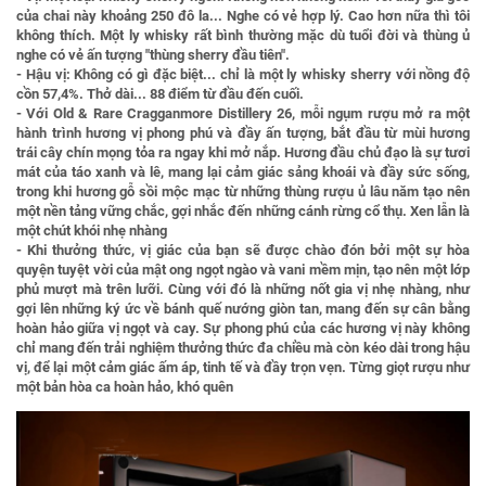
của chai này khoảng 250 đô la... Nghe có vẻ hợp lý. Cao hơn nữa thì tôi
không thích. Một ly whisky rất bình thường mặc dù tuổi đời và thùng ủ
nghe có vẻ ấn tượng "thùng sherry đầu tiên".
- Hậu vị:
Không có gì đặc biệt... chỉ là một ly whisky sherry với nồng độ
cồn 57,4%. Thở dài... 88 điểm từ đầu đến cuối.
- Với
Old & Rare Cragganmore Distillery 26
, mỗi ngụm rượu mở ra một
hành trình hương vị phong phú và đầy ấn tượng, bắt đầu từ mùi hương
trái cây chín mọng tỏa ra ngay khi mở nắp. Hương đầu chủ đạo là sự tươi
mát của táo xanh và lê, mang lại cảm giác sảng khoái và đầy sức sống,
trong khi hương gỗ sồi mộc mạc từ những thùng rượu ủ lâu năm tạo nên
một nền tảng vững chắc, gợi nhắc đến những cánh rừng cổ thụ. Xen lẫn là
một chút khói nhẹ nhàng
-
Khi thưởng thức
, vị giác của bạn sẽ được chào đón bởi một sự hòa
quyện tuyệt vời của mật ong ngọt ngào và vani mềm mịn, tạo nên một lớp
phủ mượt mà trên lưỡi. Cùng với đó là những nốt gia vị nhẹ nhàng, như
gợi lên những ký ức về bánh quế nướng giòn tan, mang đến sự cân bằng
hoàn hảo giữa vị ngọt và cay. Sự phong phú của các hương vị này không
chỉ mang đến trải nghiệm thưởng thức đa chiều mà còn kéo dài trong hậu
vị, để lại một cảm giác ấm áp, tinh tế và đầy trọn vẹn. Từng giọt rượu như
một bản hòa ca hoàn hảo, khó quên