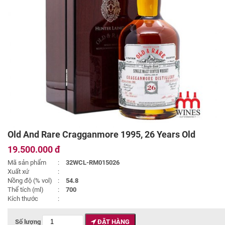
Old And Rare Cragganmore 1995, 26 Years Old
19.500.000 đ
Mã sản phẩm
:
32WCL-RM015026
Xuất xứ
:
Nồng độ (% vol)
:
54.8
Thể tích (ml)
:
700
Kích thước
:
Số lượng
ĐẶT HÀNG