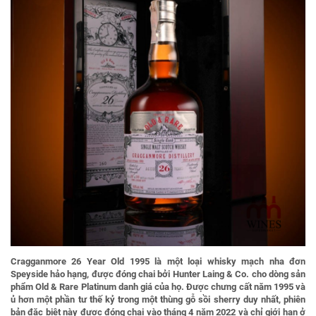
Cragganmore 26 Year Old 1995
là một loại whisky mạch nha đơn
Speyside hảo hạng, được đóng chai bởi Hunter Laing & Co. cho dòng sản
phẩm Old & Rare Platinum danh giá của họ. Được chưng cất năm 1995 và
ủ hơn một phần tư thế kỷ trong một thùng gỗ sồi sherry duy nhất, phiên
bản đặc biệt này được đóng chai vào tháng 4 năm 2022 và chỉ giới hạn ở