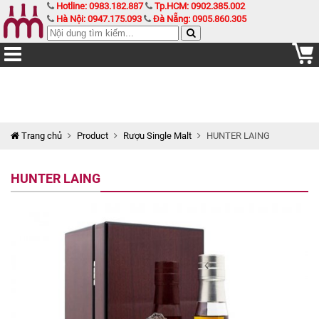
Hotline: 0983.182.887
Tp.HCM: 0902.385.002
Hà Nội: 0947.175.093
Đà Nẵng: 0905.860.305
Trang chủ
Product
Rượu Single Malt
HUNTER LAING
HUNTER LAING