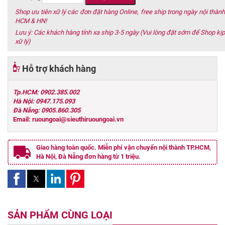
Shop ưu tiên xữ lý các đơn đặt hàng Online, free ship trong ngày nội thành
HCM & HN!
Lưu ý: Các khách hàng tỉnh xa ship 3-5 ngày (Vui lòng đặt sớm để Shop kịp
xữ lý)
Hỗ trợ khách hàng
Tp.HCM: 0902.385.002
Hà Nội: 0947.175.093
Đà Nẵng: 0905.860.305
Email: ruoungoai@sieuthiruoungoai.vn
Giao hàng toàn quốc. Miễn phí vận chuyển nội thành TP.HCM,
Hà Nội, Đà Nẵng đơn hàng từ 1 triệu.
SẢN PHẨM CÙNG LOẠI