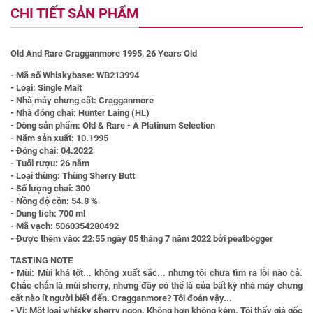
CHI TIẾT SẢN PHẨM
Old And Rare Cragganmore 1995, 26 Years Old
- Mã số Whiskybase: WB213994
- Loại: Single Malt
- Nhà máy chưng cất: Cragganmore
- Nhà đóng chai: Hunter Laing (HL)
- Dòng sản phẩm: Old & Rare - A Platinum Selection
- Năm sản xuất: 10.1995
- Đóng chai: 04.2022
- Tuổi rượu: 26 năm
- Loại thùng: Thùng Sherry Butt
- Số lượng chai: 300
- Nồng độ cồn: 54.8 %
- Dung tích: 700 ml
- Mã vạch: 5060354280492
- Được thêm vào: 22:55 ngày 05 tháng 7 năm 2022 bởi peatbogger
TASTING NOTE
- Mùi:
Mùi khá tốt... không xuất sắc... nhưng tôi chưa tìm ra lỗi nào cả.
Chắc chắn là mùi sherry, nhưng đây có thể là của bất kỳ nhà máy chưng
cất nào ít người biết đến. Cragganmore? Tôi đoán vậy...
- Vị:
Một loại whisky sherry ngon. Không hơn không kém. Tôi thấy giá gốc