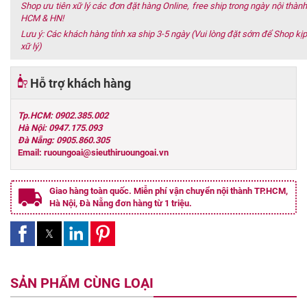
Shop ưu tiên xữ lý các đơn đặt hàng Online, free ship trong ngày nội thành
HCM & HN!
Lưu ý: Các khách hàng tỉnh xa ship 3-5 ngày (Vui lòng đặt sớm để Shop kịp
xữ lý)
Hỗ trợ khách hàng
Tp.HCM: 0902.385.002
Hà Nội: 0947.175.093
Đà Nẵng: 0905.860.305
Email: ruoungoai@sieuthiruoungoai.vn
Giao hàng toàn quốc. Miễn phí vận chuyển nội thành TP.HCM,
Hà Nội, Đà Nẵng đơn hàng từ 1 triệu.
SẢN PHẨM CÙNG LOẠI