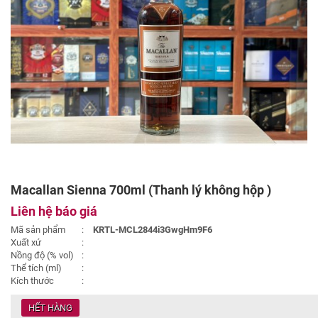
Macallan Sienna 700ml (Thanh lý không hộp )
Liên hệ báo giá
Mã sản phẩm
:
KRTL-MCL2844i3GwgHm9F6
Xuất xứ
:
Nồng độ (% vol)
:
Thể tích (ml)
:
Kích thước
:
HẾT HÀNG