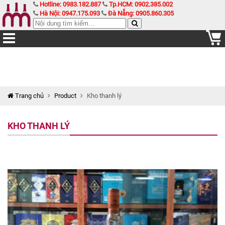
Hotline: 0983.182.887
Tp.HCM: 0902.385.002
Hà Nội: 0947.175.093
Đà Nẵng: 0905.860.305
Trang chủ
Product
Kho thanh lý
KHO THANH LÝ