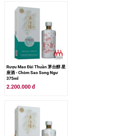
Rượu Mao Đài Thuần 茅台醇 星
座酒 - Chòm Sao Song Ngư
375ml
2.200.000 đ