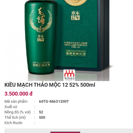
KIỀU MẠCH THẢO MỘC 12 52% 500ml
3.500.000 đ
Mã sản phẩm
:
64TG-MAO1200T
Xuất xứ
:
Nồng độ (% vol)
:
52
Thể tích (ml)
:
500
Kích thước
: