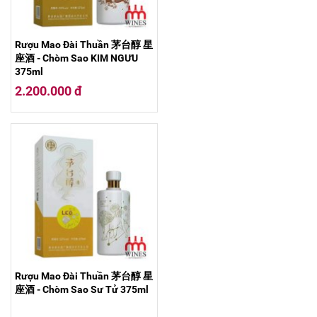
Rượu Mao Đài Thuần 茅台醇 星
座酒 - Chòm Sao KIM NGƯU
375ml
2.200.000 đ
Rượu Mao Đài Thuần 茅台醇 星
座酒 - Chòm Sao Sư Tử 375ml