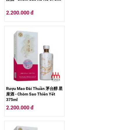
2.200.000 đ
Rượu Mao Đài Thuần 茅台醇 星
座酒 - Chòm Sao Thiên Yết
375ml
2.200.000 đ