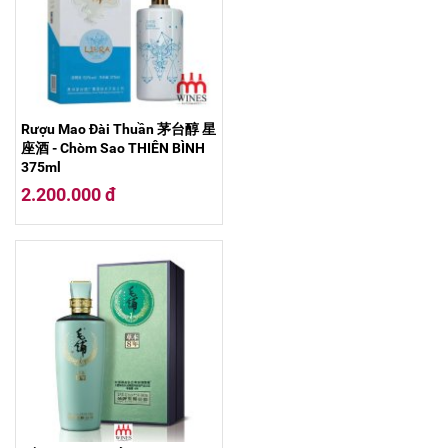
Rượu Mao Đài Thuần 茅台醇 星
座酒 - Chòm Sao THIÊN BÌNH
375ml
2.200.000 đ