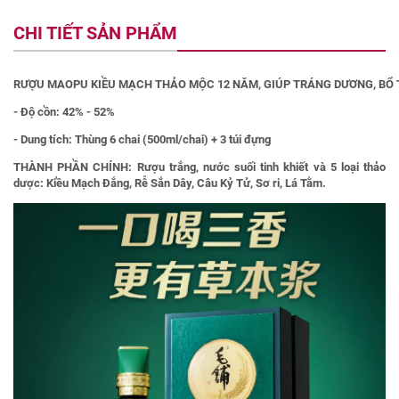
CHI TIẾT SẢN PHẨM
RƯỢU MAOPU KIỀU MẠCH THẢO MỘC 12 NĂM, GIÚP TRÁNG DƯƠNG, BỔ 
- Độ cồn: 42% - 52%
- Dung tích: Thùng 6 chai (500ml/chai) + 3 túi đựng
THÀNH PHẦN CHÍNH: Rượu trắng, nước suối tinh khiết và 5 loại thảo
dược: Kiều Mạch Đắng, Rễ Sắn Dây, Câu Kỷ Tử, Sơ ri, Lá Tằm.