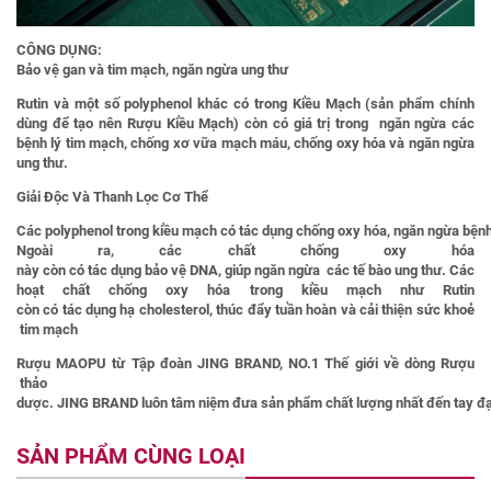
CÔNG DỤNG:
Bảo vệ gan và tim mạch, ngăn ngừa ung thư
Rutin và một số polyphenol khác có trong Kiều Mạch (sản phẩm chính
dùng để tạo nên Rượu Kiều Mạch) còn có giá trị trong ngăn ngừa các
bệnh lý tim mạch, chống xơ vữa mạch máu, chống oxy hóa và ngăn ngừa
ung thư.
Giải Độc Và Thanh Lọc Cơ Thể
Các polyphenol trong kiều mạch có tác dụng chống oxy hóa, ngăn ngừa bệnh t
Ngoài ra, các chất chống oxy hóa
này còn có tác dụng bảo vệ DNA, giúp ngăn ngừa các tế bào ung thư. Các
hoạt chất chống oxy hóa trong kiều mạch như Rutin
còn có tác dụng hạ cholesterol, thúc đẩy tuần hoàn và cải thiện sức khoẻ
tim mạch
Rượu MAOPU từ Tập đoàn JING BRAND, NO.1 Thế giới về dòng Rượu
thảo
dược. JING BRAND luôn tâm niệm đưa sản phẩm chất lượng nhất đến tay đại 
SẢN PHẨM CÙNG LOẠI