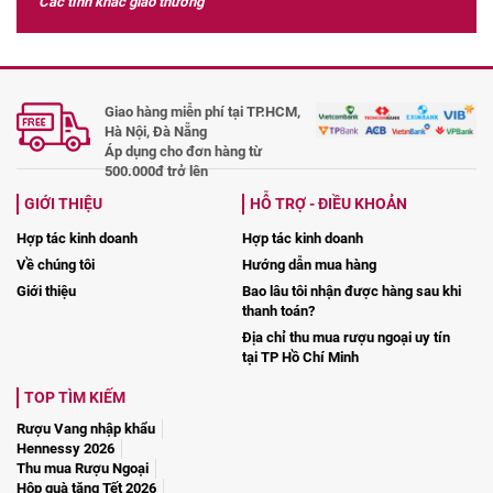
Các tỉnh khác giao thường
Giao hàng miễn phí tại TP.HCM,
Hà Nội, Đà Nẵng
Áp dụng cho đơn hàng từ
500.000đ trở lên
GIỚI THIỆU
HỖ TRỢ - ĐIỀU KHOẢN
Hợp tác kinh doanh
Hợp tác kinh doanh
Về chúng tôi
Hướng dẫn mua hàng
Giới thiệu
Bao lâu tôi nhận được hàng sau khi
thanh toán?
Địa chỉ thu mua rượu ngoại uy tín
tại TP Hồ Chí Minh
TOP TÌM KIẾM
Rượu Vang nhập khẩu
Hennessy 2026
Thu mua Rượu Ngoại
Hộp quà tặng Tết 2026