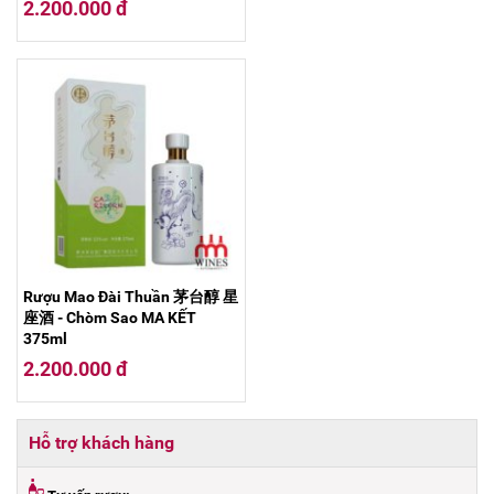
2.200.000 đ
Rượu Mao Đài Thuần 茅台醇 星
座酒 - Chòm Sao MA KẾT
375ml
2.200.000 đ
Hỗ trợ khách hàng