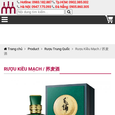
Hotline: 0983.182.887
Tp.HCM: 0902.385.002
Hà Nội: 0947.175.093
Đà Nẵng: 0905.860.305
Trang chủ
Product
Rượu Trung Quốc
Rượu Kiều Mạch / 荞麦
酒
RƯỢU KIỀU MẠCH / 荞麦酒