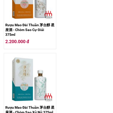
Rượu Mao Đài Thuần 茅台醇 星
座酒 - Chòm Sao Cự Giải
375ml
2.200.000 đ
Rượu Mao Đài Thuần 茅台醇 星
座酒 - Chòm Sao Xử Nữ 375ml