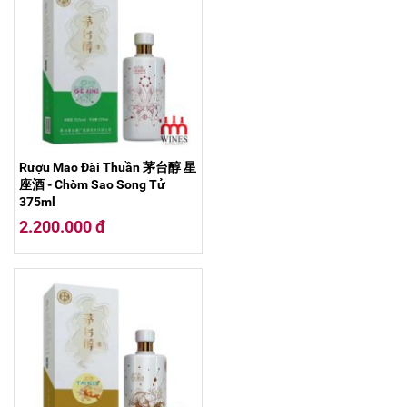
Rượu Mao Đài Thuần 茅台醇 星
座酒 - Chòm Sao Song Tử
375ml
2.200.000 đ