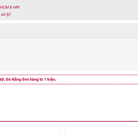
h HCM & HN!
 xữ lý)
ội, Đà Nẵng đơn hàng từ 1 triệu.