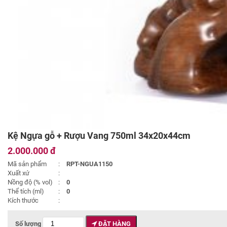
Kệ Ngựa gỗ + Rượu Vang 750ml 34x20x44cm
2.000.000 đ
Mã sản phẩm
:
RPT-NGUA1150
Xuất xứ
:
Nồng độ (% vol)
:
0
Thể tích (ml)
:
0
Kích thước
:
Số lượng
ĐẶT HÀNG