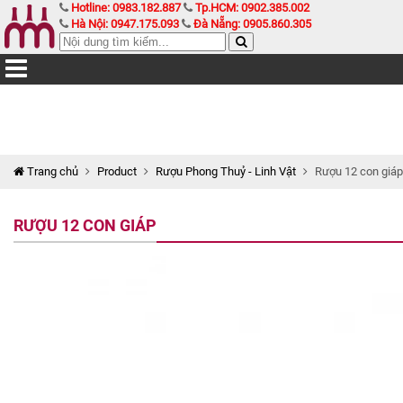
Hotline: 0983.182.887
Tp.HCM: 0902.385.002
Hà Nội: 0947.175.093
Đà Nẵng: 0905.860.305
Trang chủ
Product
Rượu Phong Thuỷ - Linh Vật
Rượu 12 con giáp
RƯỢU 12 CON GIÁP