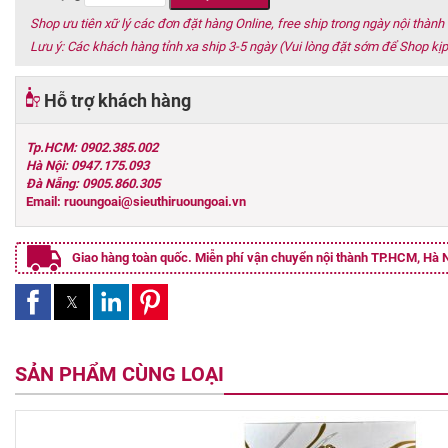
Shop ưu tiên xữ lý các đơn đặt hàng Online, free ship trong ngày nội thàn
Lưu ý: Các khách hàng tỉnh xa ship 3-5 ngày (Vui lòng đặt sớm để Shop kịp
Hỗ trợ khách hàng
Tp.HCM: 0902.385.002
Hà Nội: 0947.175.093
Đà Nẵng: 0905.860.305
Email: ruoungoai@sieuthiruoungoai.vn
Giao hàng toàn quốc. Miễn phí vận chuyển nội thành TP.HCM, Hà N
SẢN PHẨM CÙNG LOẠI