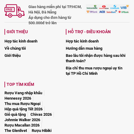
Giao hàng miễn phí tại TP.HCM,
Hà Nội, Đà Nẵng
Áp dụng cho đơn hàng từ
500.000đ trở lên
GIỚI THIỆU
HỖ TRỢ - ĐIỀU KHOẢN
Hợp tác kinh doanh
Hợp tác kinh doanh
Về chúng tôi
Hướng dẫn mua hàng
Giới thiệu
Bao lâu tôi nhận được hàng sau khi
thanh toán?
Địa chỉ thu mua rượu ngoại uy tín
tại TP Hồ Chí Minh
TOP TÌM KIẾM
Rượu Vang nhập khẩu
Hennessy 2026
Thu mua Rượu Ngoại
Hộp quà tặng Tết 2026
Giỏ quà tặng
Chivas 2026
Johnnie Walker 2026
Rượu Macallan 2026
The Glenlivet
Rượu Hibiki