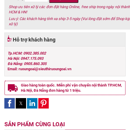
Shop ưu tiên xữ lý các đơn đặt hàng Online, free ship trong ngày nội thành
HCM & HN!
Lưu ý: Các khách hàng tỉnh xa ship 3-5 ngày (Vui lòng đặt sớm để Shop kịp
xữ lý)
Hỗ trợ khách hàng
Tp.HCM: 0902.385.002
Hà Nội: 0947.175.093
Đà Nẵng: 0905.860.305
Email: ruoungoai@sieuthiruoungoai.vn
Giao hàng toàn quốc. Miễn phí vận chuyển nội thành TP.HCM,
Hà Nội, Đà Nẵng đơn hàng từ 1 triệu.
SẢN PHẨM CÙNG LOẠI