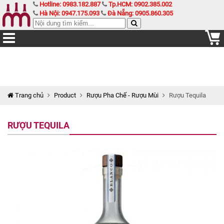
Hotline: 0983.182.887
Tp.HCM: 0902.385.002
Hà Nội: 0947.175.093
Đà Nẵng: 0905.860.305
Trang chủ
Product
Rượu Pha Chế - Rượu Mùi
Rượu Tequila
RƯỢU TEQUILA