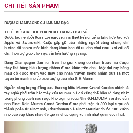
CHI TIẾT SẢN PHẨM
RƯỢU CHAMPAGNE G.H.MUMM BẠC
THIẾT KẾ CHAI ĐỘT PHÁ NHẤT TRONG LỊCH SỬ.
Được tạo nên bởi Ross Lovegrove, nhà thiết kế nổi tiếng từng hợp tác với
Apple và Swarovski. Cuộc gặp gỡ của những người cùng chung chí
hướng đã tạo ra một hình dạng khoa học tối ưu cho chai rượu với với cổ
dài, thon trợ giúp cho việc cải tiến hương vị vang.
Dòng Champagne đầu tiên trên thế giới không có nhãn trước mà được
thay thế bằng biểu tượng ribbon được khắc trên chai. Một dải ruy băng
màu đỏ được thêm vào thay cho nhãn truyền thống nhằm đưa ra một
tuyên bố mạnh mẽ về biểu tượng của nhà G.H.Mumm
Nguồn năng lượng đằng sau thương hiệu Mumm Grand Cordon chính là
tay nghề phối trộn bậc thầy của Mumm. và đó cũng thể hiện rõ ràng nhất
trong phong cách nấu rượu khó trộn lẫn cùa Nhà G.H.MUMM với đặc sản
nho Pinot Noir. Mumm Grand Cordon được phối trộn từ 300 loại rượu có
thành phần từ Pinot noir, Chardonnay và Pinot Meunier thuộc 100 vườn
nho cao cấp khác nhau để tạo ra chất lượng và tính nhất quán cao nhất.