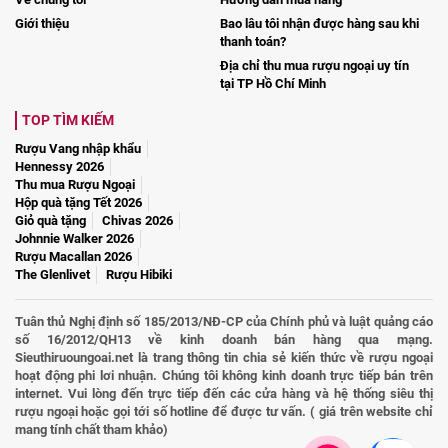
Giới thiệu
Bao lâu tôi nhận được hàng sau khi
thanh toán?
Địa chỉ thu mua rượu ngoại uy tín
tại TP Hồ Chí Minh
TOP TÌM KIẾM
Rượu Vang nhập khẩu
Hennessy 2026
Thu mua Rượu Ngoại
Hộp quà tặng Tết 2026
Giỏ quà tặng
Chivas 2026
Johnnie Walker 2026
Rượu Macallan 2026
The Glenlivet
Rượu Hibiki
Tuân thủ Nghị định số 185/2013/NĐ-CP của Chính phủ và luật quảng cáo
số 16/2012/QH13 về kinh doanh bán hàng qua mạng.
Sieuthiruoungoai.net là trang thông tin chia sẻ kiến thức về rượu ngoại
hoạt động phi lơi nhuận. Chúng tôi không kinh doanh trực tiếp bán trên
internet. Vui lòng đến trực tiếp đến các cửa hàng và hệ thống siêu thị
rượu ngoại hoặc gọi tới số hotline để được tư vấn. ( giá trên website chỉ
mang tính chất tham khảo)