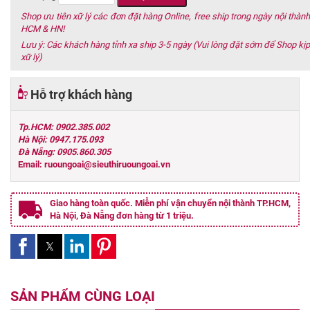
Shop ưu tiên xữ lý các đơn đặt hàng Online, free ship trong ngày nội thành
HCM & HN!
Lưu ý: Các khách hàng tỉnh xa ship 3-5 ngày (Vui lòng đặt sớm để Shop kịp
xữ lý)
Hỗ trợ khách hàng
Tp.HCM: 0902.385.002
Hà Nội: 0947.175.093
Đà Nẵng: 0905.860.305
Email: ruoungoai@sieuthiruoungoai.vn
Giao hàng toàn quốc. Miễn phí vận chuyển nội thành TP.HCM,
Hà Nội, Đà Nẵng đơn hàng từ 1 triệu.
SẢN PHẨM CÙNG LOẠI