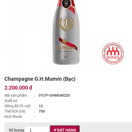
Champagne G.H.Mumm (Bạc)
2.200.000 đ
Mã sản phẩm
:
01CP-GHMUM220
Xuất xứ
:
Nồng độ (% vol)
:
12
Thể tích (ml)
:
750
Kích thước
:
Số lượng
ĐẶT HÀNG