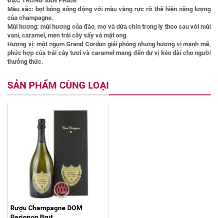
ĐẶC TRƯNG SẢN PHẨM
Màu sắc: bọt bóng sống động với màu vàng rực rỡ thể hiện năng lượng
của champagne.
Mùi hương: mùi hương của đào, mơ và dứa chín trong ly theo sau với mùi
vani, caramel, men trái cây sấy và mật ong.
Hương vị: một ngụm Grand Cordon giải phóng nhưng hương vị mạnh mẽ,
phức hợp của trái cây tươi và caramel mang đến dư vị kéo dài cho người
thưởng thức.
SẢN PHẨM CÙNG LOẠI
Rượu Champagne DOM
Perignon Brut