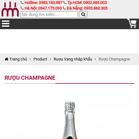
Hotline: 0983.182.887
Tp.HCM: 0902.385.002
Hà Nội: 0947.175.093
Đà Nẵng: 0905.860.305
Trang chủ
Product
Rượu Vang nhập khẩu
Rượu Champagne
RƯỢU CHAMPAGNE